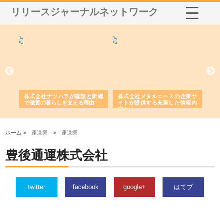
リリースジャーナルネットワーク
三河
株式会社ナツハラが建設と鋲螺
株式会社メタルエースの企業サ
株
構空
で滋賀の暮らしを支える理由
イトが提供する充実した情報内
み
容とは
ホーム >
運送業
>
運送業
豊後通運株式会社
twitter
facebook
google+
はてブ