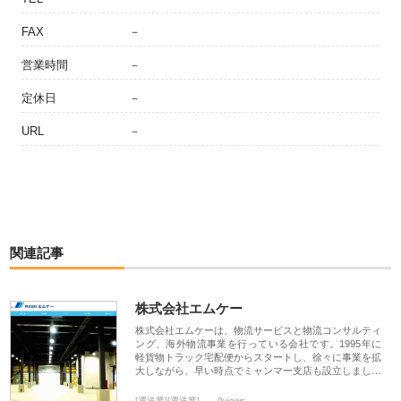
FAX
－
営業時間
－
定休日
－
URL
－
関連記事
株式会社エムケー
株式会社エムケーは、物流サービスと物流コンサルティ
ング、海外物流事業を行っている会社です。1995年に
軽貨物トラック宅配便からスタートし、徐々に事業を拡
大しながら、早い時点でミャンマー支店も設立しまし…
[運送業][運送業]
0views