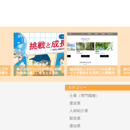
と三河
株式会社ナツハラが建設と鋲螺
株式会社メタルエースの企業サ
株式
外構空
で滋賀の暮らしを支える理由
イトが提供する充実した情報内
みを
容とは
カテゴリー
士業（専門職種）
運送業
人材紹介業
製造業
通信業