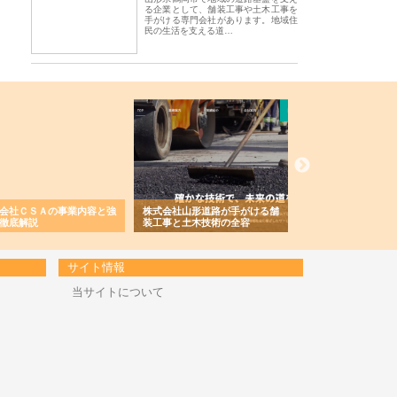
る企業として、舗装工事や土木工事を
手がける専門会社があります。地域住
民の生活を支える道…
会社ＣＳＡの事業内容と強
株式会社山形道路が手がける舗
ホクシン設備株式会
徹底解説
装工事と土木技術の全容
る給排水空調消火設
績と強み
サイト情報
当サイトについて