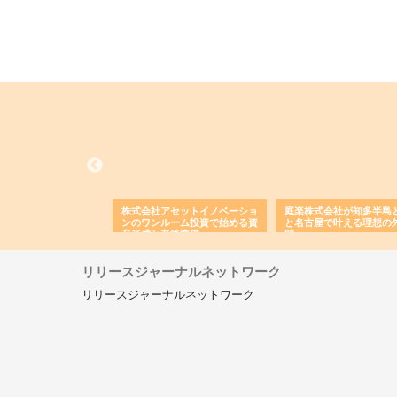
ＯＮＯｃｏｍｐａｎｙ
株式会社アセットイノベーショ
庭楽株式会社が知多半島
ら広域配送を実現でき
ンのワンルーム投資で始める資
と名古屋で叶える理想の
産形成と老後準備
間
リリースジャーナルネットワーク
リリースジャーナルネットワーク