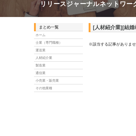
リリースジャーナルネットワー
[人材紹介業][結
まとめ一覧
ホーム
士業（専門職種）
※該当する記事がありませ
運送業
人材紹介業
製造業
通信業
小売業・販売業
その他業種