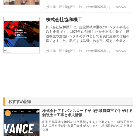
[小売業・販売業][販売・卸（その他機械器具）]
0views
株式会社協和機工
株式会社協和機工は、建設機械や重機のレンタル事業を
営む企業です。1978年に創業した歴史ある企業で、建
設機械や重機レンタルのプロとして着実に顧客の信頼を
得てきました。拠点を福島県いわき市に構え、企業と…
[小売業・販売業][販売・卸（その他機械器具）]
0views
おすすめ記事
株式会社アドバンスロードが山形県鶴岡市で手がける
1
舗装土木工事と求人情報
山形県鶴岡市で地域の道路基盤を支える企業として、舗装工事や
土木工事を手がける専門会社があります。地域住民の生活を支え
る道…