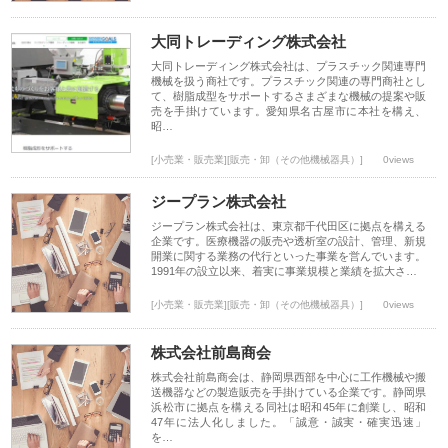
大同トレーディング株式会社
大同トレーディング株式会社は、プラスチック関連専門
機械を扱う商社です。プラスチック関連の専門商社とし
て、樹脂成型をサポートするさまざまな機械の提案や販
売を手掛けています。愛知県名古屋市に本社を構え、
昭…
[小売業・販売業][販売・卸（その他機械器具）]
0views
ジープラン株式会社
ジープラン株式会社は、東京都千代田区に拠点を構える
企業です。医療機器の販売や透析室の設計、管理、新規
開業に関する業務の代行といった事業を営んでいます。
1991年の設立以来、着実に事業規模と業績を拡大さ…
[小売業・販売業][販売・卸（その他機械器具）]
0views
株式会社前島商会
株式会社前島商会は、静岡県西部を中心に工作機械や搬
送機器などの製造販売を手掛けている企業です。静岡県
浜松市に拠点を構える同社は昭和45年に創業し、昭和
47年に法人化しました。「誠意・誠実・確実迅速」
を…