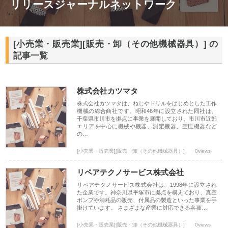
リリースジャーナルネットワーク
[小売業・販売業][販売・卸（その他機械器具）] の
記事一覧
株式会社カツマタ
株式会社カツマタは、ねじやドリルをはじめとした工作
機械の総合商社です。昭和46年に設立された同社は、
千葉県市川市を拠点に事業を展開しており、市川市近郊
エリアを中心に機械や機器、測定機器、空圧機器など
の…
[小売業・販売業][販売・卸（その他機械器具）]
0views
リペアテクノサービス株式会社
リペアテクノサービス株式会社は、1998年に設立され
た企業です。神奈川県平塚市に拠点を構えており、真空
ポンプや消耗品の販売、付属品の製造といった事業を手
掛けています。 さまざまな産業に対応できる各種…
[小売業・販売業][販売・卸（その他機械器具）]
0views