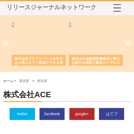
リリースジャーナルネットワーク
シー
株式会社アクアスペースが水中
株式会社地盤調査事務所が選ば
株
ム導
から陸上まで一貫施工できる理
れ続ける理由と建設コンサルの
ス
由
強み
ホーム >
運送業
>
配送業
株式会社ACE
twitter
facebook
google+
はてブ