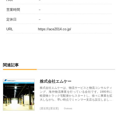
営業時間
－
定休日
－
URL
https://ace2014.co.jp/
関連記事
株式会社エムケー
株式会社エムケーは、物流サービスと物流コンサルティ
ング、海外物流事業を行っている会社です。1995年に
軽貨物トラック宅配便からスタートし、徐々に事業を拡
大しながら、早い時点でミャンマー支店も設立しまし…
[運送業][運送業]
0views