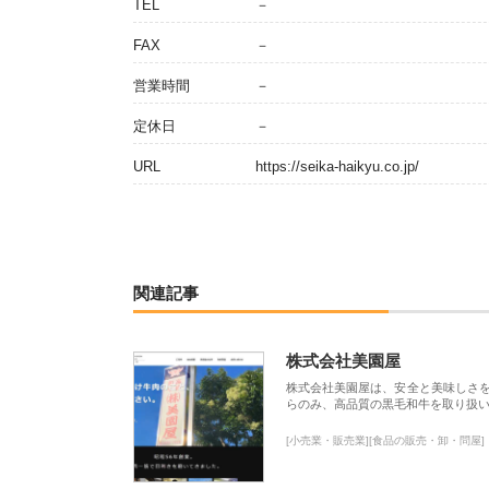
TEL
－
FAX
－
営業時間
－
定休日
－
URL
https://seika-haikyu.co.jp/
関連記事
株式会社美園屋
株式会社美園屋は、安全と美味しさ
らのみ、高品質の黒毛和牛を取り扱
[小売業・販売業][食品の販売・卸・問屋]