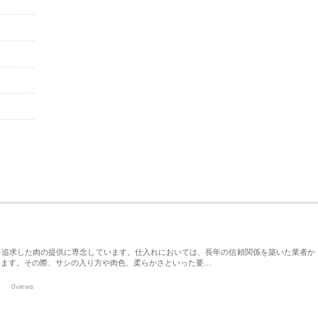
を追求した肉の提供に専念しています。仕入れにおいては、長年の信頼関係を築いた業者か
います。その際、サシの入り方や肉色、柔らかさといった要…
0views