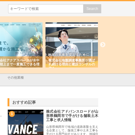
会社アクアスペースが水中
株式会社地盤調査事務所が選ば
株式会社名神精工の
陸上まで一貫施工できる理
れ続ける理由と建設コンサルの
スリリース一覧と注
強み
その他業種
おすすめ記事
株式会社アドバンスロードが山
1
形県鶴岡市で手がける舗装土木
工事と求人情報
山形県鶴岡市で地域の道路基盤を支え
る企業として、舗装工事や土木工事を
手がける専門会社があります。地域住