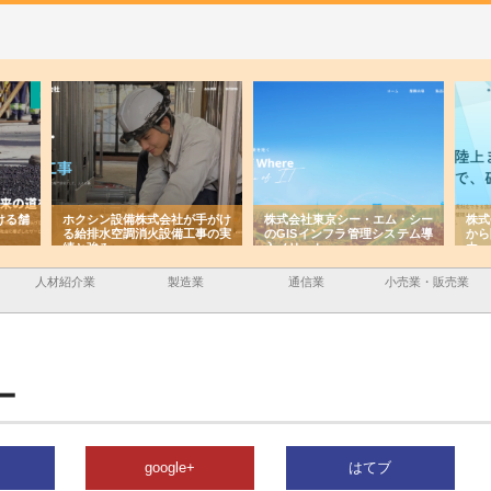
ける舗
ホクシン設備株式会社が手がけ
株式会社東京シー・エム・シー
株式
る給排水空調消火設備工事の実
のGISインフラ管理システム導
から
績と強み
入メリット
由
人材紹介業
製造業
通信業
小売業・販売業
ー
google+
はてブ