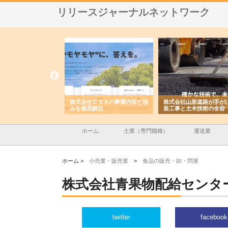
リリースジャーナルネットワーク
メタルエースの企業サ
株式会社ＣＳＡの事業内容と強
株式会社山形道路が手が
供する充実した情報内
みを徹底解説
装工事と土木技術の全容
ホーム
士業（専門職種）
運送業
ホーム >
小売業・販売業
>
食品の販売・卸・問屋
株式会社青果物配給センタ
twitter
facebook