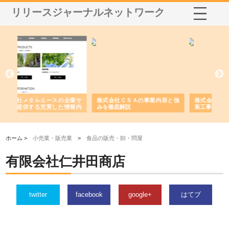
リリースジャーナルネットワーク
の企業サ
株式会社ＣＳＡの事業内容と強
株式会社山形道路が手がける舗
た情報内
みを徹底解説
装工事と土木技術の全容
ホーム >
小売業・販売業
>
食品の販売・卸・問屋
有限会社仁井田商店
twitter
facebook
google+
はてブ