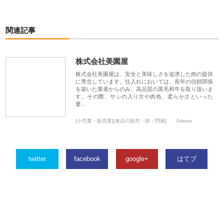
関連記事
株式会社美園屋
株式会社美園屋は、安全と美味しさを追求した肉の提供
に専念しています。仕入れにおいては、長年の信頼関係
を築いた業者からのみ、高品質の黒毛和牛を取り扱いま
す。その際、サシの入り方や肉色、柔らかさといった
要…
[小売業・販売業][食品の販売・卸・問屋]
0views
twitter
facebook
google+
はてブ