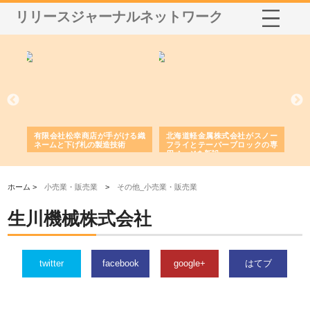
リリースジャーナルネットワーク
海道軽金属株式会社がスノー
株式会社耕文社が品川で実現す
株式会社ナカモ
ライとテーパーブロックの専
る販促物製作から配送までワン
舗の内装改修で
ページを新設
ストップ対応
由
ホーム >
小売業・販売業
>
その他_小売業・販売業
生川機械株式会社
twitter
facebook
google+
はてブ