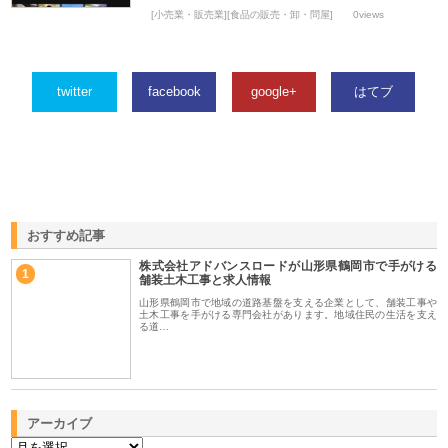
[小売業・販売業][食品の販売・卸・問屋]
0views
twitter
facebook
google+
はてブ
おすすめ記事
株式会社アドバンスロードが山形県鶴岡市で手がける
1
舗装土木工事と求人情報
山形県鶴岡市で地域の道路基盤を支える企業として、舗装工事や
土木工事を手がける専門会社があります。地域住民の生活を支え
る道…
アーカイブ