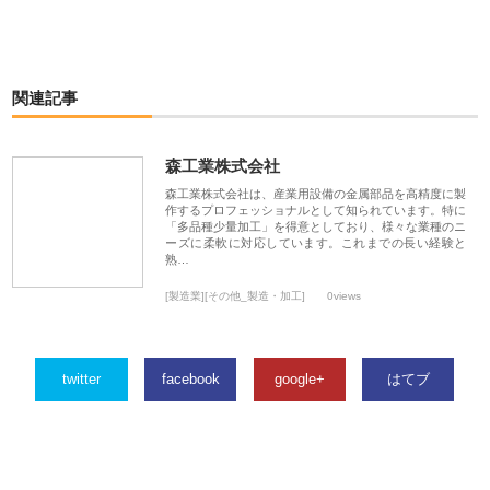
関連記事
森工業株式会社
森工業株式会社は、産業用設備の金属部品を高精度に製
作するプロフェッショナルとして知られています。特に
「多品種少量加工」を得意としており、様々な業種のニ
ーズに柔軟に対応しています。これまでの長い経験と
熟…
[製造業][その他_製造・加工]
0views
twitter
facebook
google+
はてブ