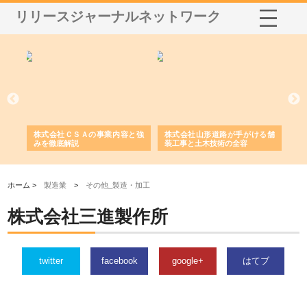
リリースジャーナルネットワーク
業サ
株式会社ＣＳＡの事業内容と強
株式会社山形道路が手がける舗
ホ
報内
みを徹底解説
装工事と土木技術の全容
る
績
ホーム >
製造業
>
その他_製造・加工
株式会社三進製作所
twitter
facebook
google+
はてブ