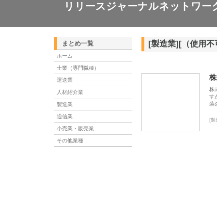
リリースジャーナルネットワー
[製造業][（使用
まとめ一覧
ホーム
士業（専門職種）
株
運送業
株
人材紹介業
す
装
製造業
通信業
[
小売業・販売業
その他業種