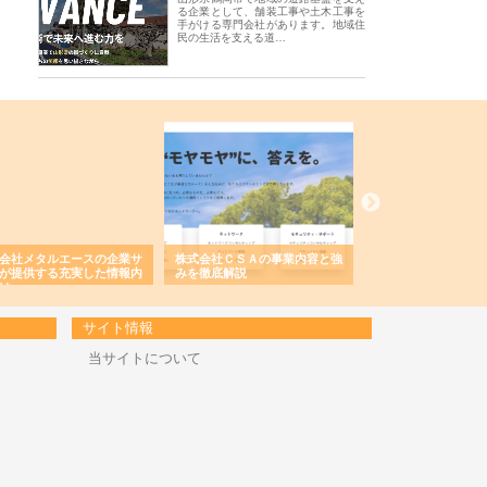
る企業として、舗装工事や土木工事を
手がける専門会社があります。地域住
民の生活を支える道…
会社メタルエースの企業サ
株式会社ＣＳＡの事業内容と強
株式会社山形道路が
が提供する充実した情報内
みを徹底解説
装工事と土木技術の
は
サイト情報
当サイトについて