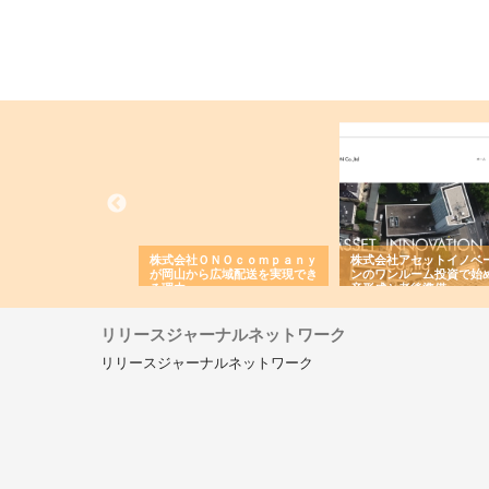
翔栄が草津市で担う建
株式会社ＯＮＯｃｏｍｐａｎｙ
株式会社アセットイノベ
事の現場力と信頼性
が岡山から広域配送を実現でき
ンのワンルーム投資で始
る理由
産形成と老後準備
リリースジャーナルネットワーク
リリースジャーナルネットワーク