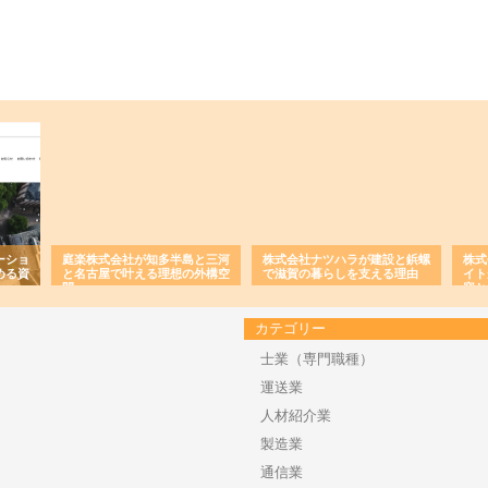
ーショ
庭楽株式会社が知多半島と三河
株式会社ナツハラが建設と鋲螺
株式
める資
と名古屋で叶える理想の外構空
で滋賀の暮らしを支える理由
イト
間
容と
カテゴリー
士業（専門職種）
運送業
人材紹介業
製造業
通信業