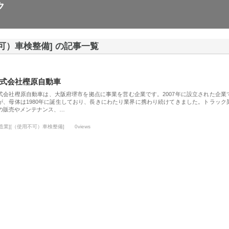
ク
不可）車検整備] の記事一覧
式会社樫原自動車
式会社樫原自動車は、大阪府堺市を拠点に事業を営む企業です。2007年に設立された企業
が、母体は1980年に誕生しており、長きにわたり業界に携わり続けてきました。トラック
の販売やメンテナンス、…
製造業][（使用不可）車検整備]
0views