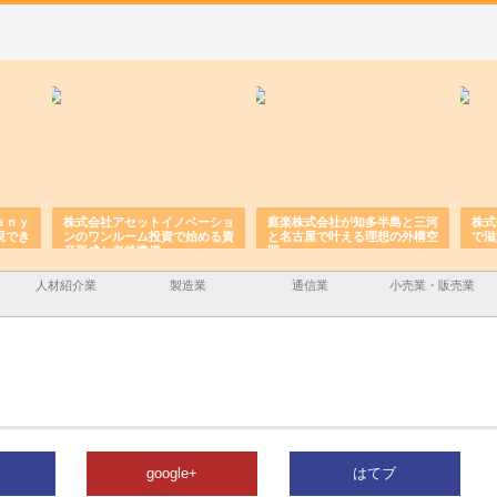
ａｎｙ
株式会社アセットイノベーショ
庭楽株式会社が知多半島と三河
株式
現でき
ンのワンルーム投資で始める資
と名古屋で叶える理想の外構空
で滋
産形成と老後準備
間
人材紹介業
製造業
通信業
小売業・販売業
google+
はてブ