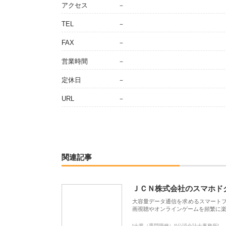
アクセス
－
TEL
－
FAX
－
営業時間
－
定休日
－
URL
－
関連記事
ＪＣＮ株式会社のスマホド
大容量データ通信を求めるスマート
画視聴やオンラインゲームを頻繁に楽
[士業（専門職種）][公認会計士事務所]