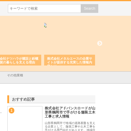
会社ナツハラが建設と鋲螺
株式会社メタルエースの企業サ
株式会社ＣＳＡの事
賀の暮らしを支える理由
イトが提供する充実した情報内
みを徹底解説
容とは
その他業種
おすすめ記事
株式会社アドバンスロードが山
1
形県鶴岡市で手がける舗装土木
工事と求人情報
山形県鶴岡市で地域の道路基盤を支え
る企業として、舗装工事や土木工事を
手がける専門会社があります。地域住