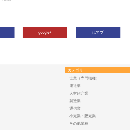
google+
はてブ
カテゴリー
士業（専門職種）
運送業
人材紹介業
製造業
通信業
小売業・販売業
その他業種