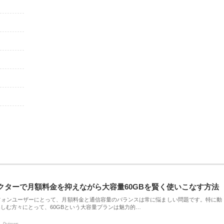
クターで月額料金を抑えながら大容量60GBを賢く使いこなす方法
フォンユーザーにとって、月額料金と通信容量のバランスは常に悩ましい問題です。特に動
しむ方々にとって、60GBという大容量プランは魅力的…
0views