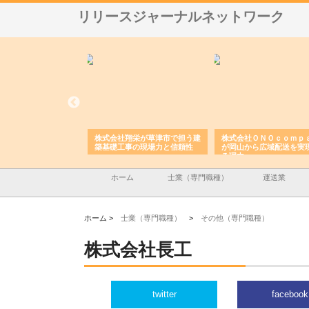
リリースジャーナルネットワーク
ハクシンが大阪で選ば
株式会社翔栄が草津市で担う建
株式会社ＯＮＯｃｏｍｐ
工事の実績と強み
築基礎工事の現場力と信頼性
が岡山から広域配送を実
る理由
ホーム
士業（専門職種）
運送業
ホーム >
士業（専門職種）
>
その他（専門職種）
株式会社長工
twitter
facebook