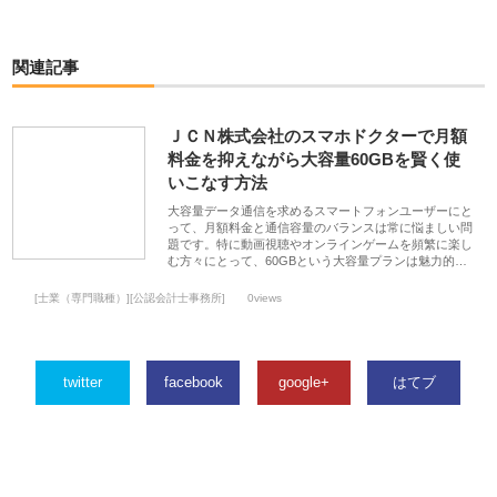
関連記事
ＪＣＮ株式会社のスマホドクターで月額
料金を抑えながら大容量60GBを賢く使
いこなす方法
大容量データ通信を求めるスマートフォンユーザーにと
って、月額料金と通信容量のバランスは常に悩ましい問
題です。特に動画視聴やオンラインゲームを頻繁に楽し
む方々にとって、60GBという大容量プランは魅力的…
[士業（専門職種）][公認会計士事務所]
0views
twitter
facebook
google+
はてブ