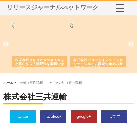
リリースジャーナルネットワーク
う建
株式会社ＯＮＯｃｏｍｐａｎｙ
株式会社アセットイノベーショ
庭
性
が岡山から広域配送を実現でき
ンのワンルーム投資で始める資
と
る理由
産形成と老後準備
間
ホーム >
士業（専門職種）
>
その他（専門職種）
株式会社三共運輸
twitter
facebook
google+
はてブ