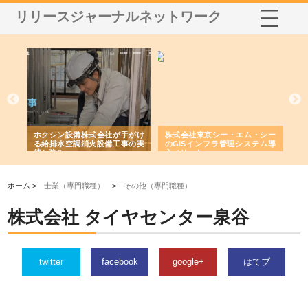
リリースジャーナルネットワーク
る舗
ホクシン設備株式会社が手がけ
株式会社東京シー・エム・シー
株
る給排水空調消火設備工事の実
のGISインフラ管理システム導
か
績と強み
入メリット
由
ホーム >
士業（専門職種）
>
その他（専門職種）
株式会社 タイヤセンター泉谷
twitter
facebook
google+
はてブ