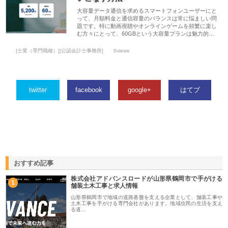
大容量データ通信を求めるスマートフォンユーザーにと
って、月額料金と通信容量のバランスは常に悩ましい問
題です。特に動画視聴やオンラインゲームを頻繁に楽し
む方々にとって、60GBという大容量プランは魅力的…
[士業（専門職種）][公認会計士事務所]
0views
twitter
facebook
google+
はてブ
おすすめ記事
株式会社アドバンスロードが山形県鶴岡市で手がける
1
舗装土木工事と求人情報
山形県鶴岡市で地域の道路基盤を支える企業として、舗装工事や
土木工事を手がける専門会社があります。地域住民の生活を支え
る道…