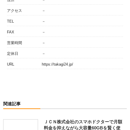
アクセス
－
TEL
－
FAX
－
営業時間
－
定休日
－
URL
https://takagi24.jp/
関連記事
ＪＣＮ株式会社のスマホドクターで月額
料金を抑えながら大容量60GBを賢く使