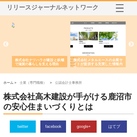
リリースジャーナルネットワーク
三河
株式会社ナツハラが建設と鋲螺
株式会社メタルエースの企業サ
株
構空
で滋賀の暮らしを支える理由
イトが提供する充実した情報内
み
容とは
ホーム >
士業（専門職種）
>
公認会計士事務所
株式会社高木建設が手がける鹿沼市
の安心住まいづくりとは
twitter
facebook
google+
はてブ