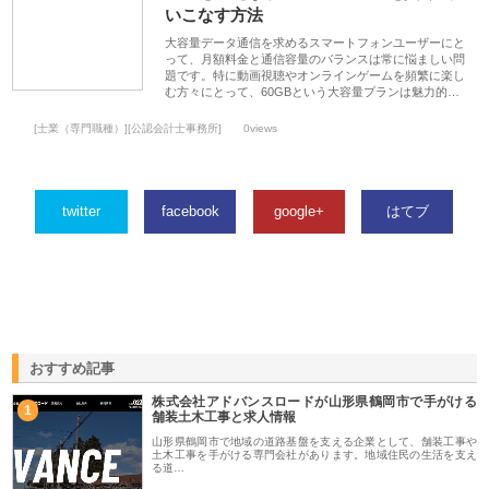
いこなす方法
大容量データ通信を求めるスマートフォンユーザーにと
って、月額料金と通信容量のバランスは常に悩ましい問
題です。特に動画視聴やオンラインゲームを頻繁に楽し
む方々にとって、60GBという大容量プランは魅力的…
[士業（専門職種）][公認会計士事務所]
0views
twitter
facebook
google+
はてブ
おすすめ記事
株式会社アドバンスロードが山形県鶴岡市で手がける
1
舗装土木工事と求人情報
山形県鶴岡市で地域の道路基盤を支える企業として、舗装工事や
土木工事を手がける専門会社があります。地域住民の生活を支え
る道…