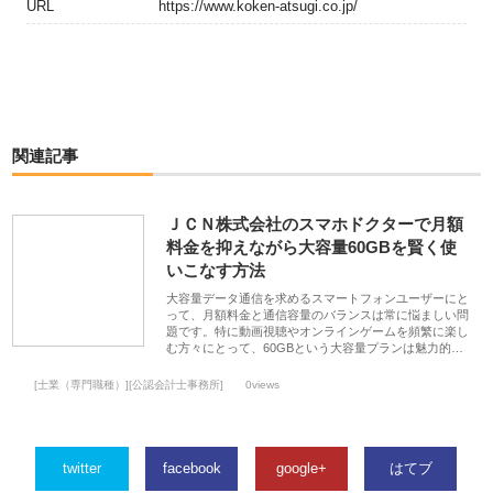
URL
https://www.koken-atsugi.co.jp/
関連記事
ＪＣＮ株式会社のスマホドクターで月額
料金を抑えながら大容量60GBを賢く使
いこなす方法
大容量データ通信を求めるスマートフォンユーザーにと
って、月額料金と通信容量のバランスは常に悩ましい問
題です。特に動画視聴やオンラインゲームを頻繁に楽し
む方々にとって、60GBという大容量プランは魅力的…
[士業（専門職種）][公認会計士事務所]
0views
twitter
facebook
google+
はてブ