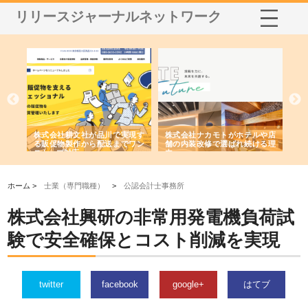
リリースジャーナルネットワーク
ノー
株式会社耕文社が品川で実現す
株式会社ナカモトがホテルや店
株
の専
る販促物製作から配送までワン
舗の内装改修で選ばれ続ける理
れ
ストップ対応
由
強
ホーム >
士業（専門職種）
>
公認会計士事務所
株式会社興研の非常用発電機負荷試
験で安全確保とコスト削減を実現
twitter
facebook
google+
はてブ