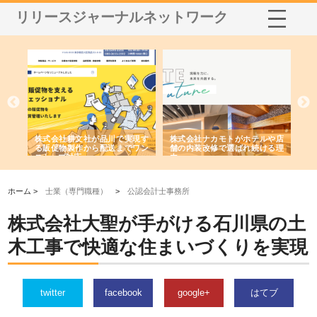
リリースジャーナルネットワーク
ノー
株式会社耕文社が品川で実現す
株式会社ナカモトがホテルや店
株
の専
る販促物製作から配送までワン
舗の内装改修で選ばれ続ける理
れ
ストップ対応
由
強
ホーム >
士業（専門職種）
>
公認会計士事務所
株式会社大聖が手がける石川県の土
木工事で快適な住まいづくりを実現
twitter
facebook
google+
はてブ