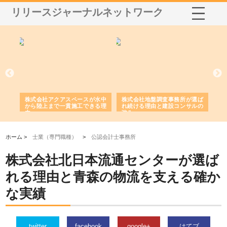
リリースジャーナルネットワーク
シー
株式会社アクアスペースが水中
株式会社地盤調査事務所が選ば
株
ム導
から陸上まで一貫施工できる理
れ続ける理由と建設コンサルの
ス
由
強み
ホーム >
士業（専門職種）
>
公認会計士事務所
株式会社北日本流通センターが選ば
れる理由と青森の物流を支える確か
な実績
twitter
facebook
google+
はてブ