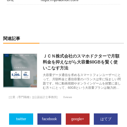
関連記事
ＪＣＮ株式会社のスマホドクターで月額
料金を抑えながら大容量60GBを賢く使
いこなす方法
大容量データ通信を求めるスマートフォンユーザーにと
って、月額料金と通信容量のバランスは常に悩ましい問
題です。特に動画視聴やオンラインゲームを頻繁に楽し
む方々にとって、60GBという大容量プランは魅力的…
[士業（専門職種）][公認会計士事務所]
0views
twitter
facebook
google+
はてブ