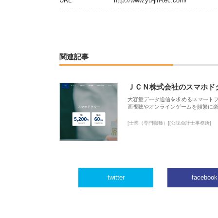
URL
http://www.yu-jin-tec.com/
関連記事
ＪＣＮ株式会社のスマホド
大容量データ通信を求めるスマート
画視聴やオンラインゲームを頻繁に楽
[士業（専門職種）][公認会計士事務所]
twitter
facebook