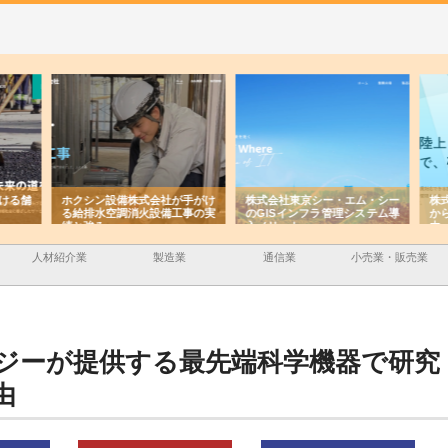
ける舗
ホクシン設備株式会社が手がけ
株式会社東京シー・エム・シー
株式
る給排水空調消火設備工事の実
のGISインフラ管理システム導
から
績と強み
入メリット
由
人材紹介業
製造業
通信業
小売業・販売業
ジーが提供する最先端科学機器で研究
由