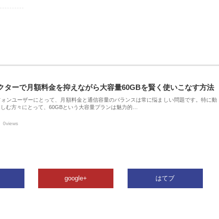
クターで月額料金を抑えながら大容量60GBを賢く使いこなす方法
フォンユーザーにとって、月額料金と通信容量のバランスは常に悩ましい問題です。特に動
しむ方々にとって、60GBという大容量プランは魅力的…
0views
google+
はてブ