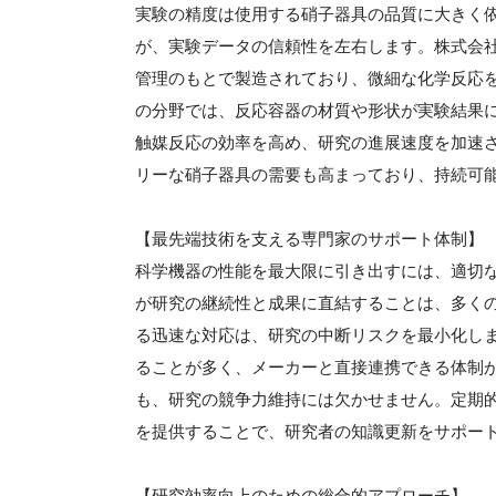
実験の精度は使用する硝子器具の品質に大きく
が、実験データの信頼性を左右します。株式会
管理のもとで製造されており、微細な化学反応
の分野では、反応容器の材質や形状が実験結果
触媒反応の効率を高め、研究の進展速度を加速
リーな硝子器具の需要も高まっており、持続可
【最先端技術を支える専門家のサポート体制】
科学機器の性能を最大限に引き出すには、適切
が研究の継続性と成果に直結することは、多く
る迅速な対応は、研究の中断リスクを最小化し
ることが多く、メーカーと直接連携できる体制
も、研究の競争力維持には欠かせません。定期
を提供することで、研究者の知識更新をサポー
【研究効率向上のための総合的アプローチ】