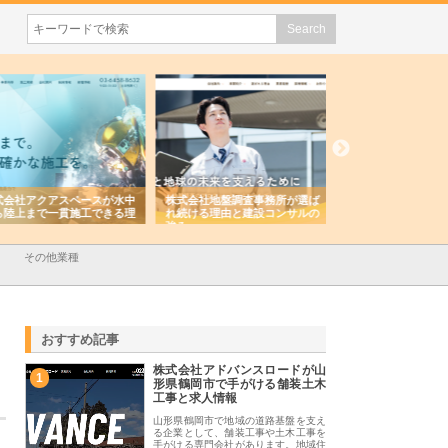
会社アクアスペースが水中
株式会社地盤調査事務所が選ば
株式会社名神精工の
陸上まで一貫施工できる理
れ続ける理由と建設コンサルの
スリリース一覧と注
強み
その他業種
おすすめ記事
株式会社アドバンスロードが山
1
形県鶴岡市で手がける舗装土木
工事と求人情報
山形県鶴岡市で地域の道路基盤を支え
る企業として、舗装工事や土木工事を
手がける専門会社があります。地域住