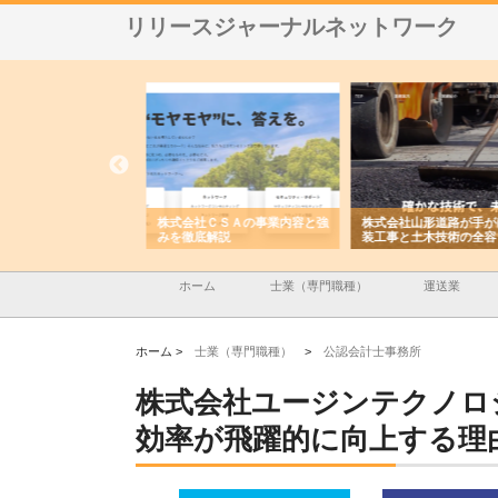
リリースジャーナルネットワーク
メタルエースの企業サ
株式会社ＣＳＡの事業内容と強
株式会社山形道路が手が
供する充実した情報内
みを徹底解説
装工事と土木技術の全容
ホーム
士業（専門職種）
運送業
ホーム >
士業（専門職種）
>
公認会計士事務所
株式会社ユージンテクノロ
効率が飛躍的に向上する理