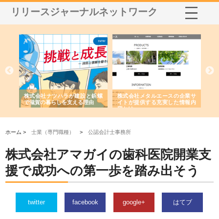
リリースジャーナルネットワーク
三河
株式会社ナツハラが建設と鋲螺
株式会社メタルエースの企業サ
株
構空
で滋賀の暮らしを支える理由
イトが提供する充実した情報内
み
容とは
ホーム >
士業（専門職種）
>
公認会計士事務所
株式会社アマガイの歯科医院開業支
援で成功への第一歩を踏み出そう
twitter
facebook
google+
はてブ