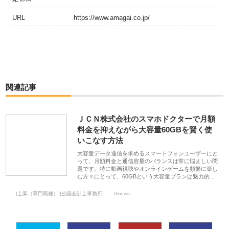
URL
https://www.amagai.co.jp/
関連記事
ＪＣＮ株式会社のスマホドクターで月額
料金を抑えながら大容量60GBを賢く使
いこなす方法
大容量データ通信を求めるスマートフォンユーザーにと
って、月額料金と通信容量のバランスは常に悩ましい問
題です。特に動画視聴やオンラインゲームを頻繁に楽し
む方々にとって、60GBという大容量プランは魅力的…
[士業（専門職種）][公認会計士事務所]
0views