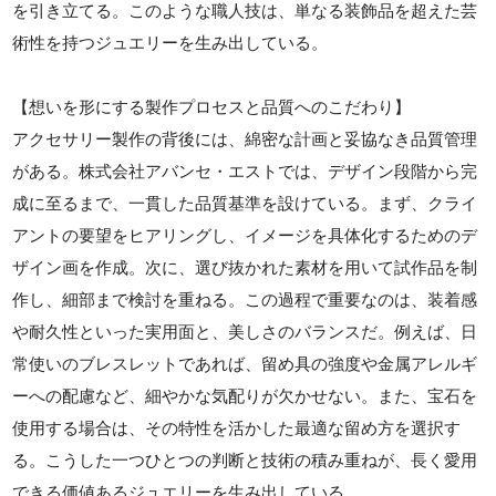
を引き立てる。このような職人技は、単なる装飾品を超えた芸
術性を持つジュエリーを生み出している。
【想いを形にする製作プロセスと品質へのこだわり】
アクセサリー製作の背後には、綿密な計画と妥協なき品質管理
がある。株式会社アバンセ・エストでは、デザイン段階から完
成に至るまで、一貫した品質基準を設けている。まず、クライ
アントの要望をヒアリングし、イメージを具体化するためのデ
ザイン画を作成。次に、選び抜かれた素材を用いて試作品を制
作し、細部まで検討を重ねる。この過程で重要なのは、装着感
や耐久性といった実用面と、美しさのバランスだ。例えば、日
常使いのブレスレットであれば、留め具の強度や金属アレルギ
ーへの配慮など、細やかな気配りが欠かせない。また、宝石を
使用する場合は、その特性を活かした最適な留め方を選択す
る。こうした一つひとつの判断と技術の積み重ねが、長く愛用
できる価値あるジュエリーを生み出している。