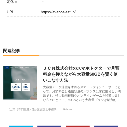
定休日
－
URL
https://avance-est.jp/
関連記事
ＪＣＮ株式会社のスマホドクターで月額
料金を抑えながら大容量60GBを賢く使
いこなす方法
大容量データ通信を求めるスマートフォンユーザーにと
って、月額料金と通信容量のバランスは常に悩ましい問
題です。特に動画視聴やオンラインゲームを頻繁に楽し
む方々にとって、60GBという大容量プランは魅力的…
[士業（専門職種）][公認会計士事務所]
0views