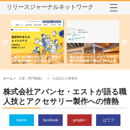
リリースジャーナルネットワーク
ノー
株式会社耕文社が品川で実現す
株式会社ナカモトがホテルや店
株
の専
る販促物製作から配送までワン
舗の内装改修で選ばれ続ける理
れ
ストップ対応
由
強
ホーム >
士業（専門職種）
>
公認会計士事務所
株式会社アバンセ・エストが語る職
人技とアクセサリー製作への情熱
twitter
facebook
google+
はてブ