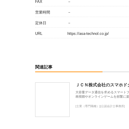
FAX
－
営業時間
－
定休日
－
URL
https://asa-technol.co.jp/
関連記事
ＪＣＮ株式会社のスマホド
大容量データ通信を求めるスマート
画視聴やオンラインゲームを頻繁に楽
[士業（専門職種）][公認会計士事務所]