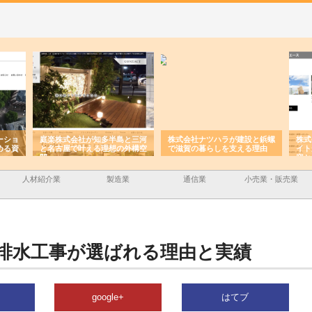
半島と三河
株式会社ナツハラが建設と鋲螺
株式会社メタルエースの企業サ
想の外構空
で滋賀の暮らしを支える理由
イトが提供する充実した情報内
容とは
人材紹介業
製造業
通信業
小売業・販売業
排水工事が選ばれる理由と実績
google+
はてブ