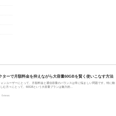
クターで月額料金を抑えながら大容量60GBを賢く使いこなす方法
フォンユーザーにとって、月額料金と通信容量のバランスは常に悩ましい問題です。特に動
しむ方々にとって、60GBという大容量プランは魅力的…
0views