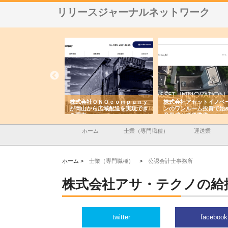
リリースジャーナルネットワーク
会社ＯＮＯｃｏｍｐａｎｙ
株式会社アセットイノベーショ
庭楽株式会社が知多
山から広域配送を実現でき
ンのワンルーム投資で始める資
と名古屋で叶える理
由
産形成と老後準備
間
ホーム
士業（専門職種）
運送業
ホーム >
士業（専門職種）
>
公認会計士事務所
株式会社アサ・テクノの給
twitter
facebook