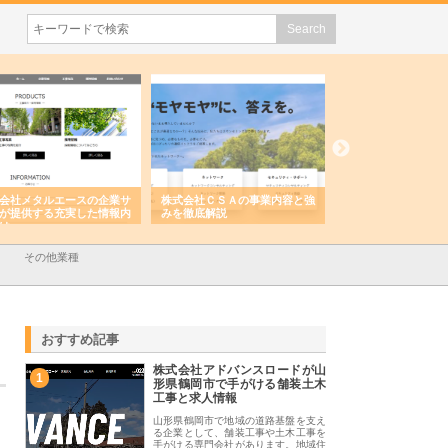
株式会社ＣＳＡの事業内容と強
株式会社山形道路が手がける舗
ホクシン設備株
みを徹底解説
装工事と土木技術の全容
る給排水空調消
績と強み
その他業種
おすすめ記事
株式会社アドバンスロードが山
1
形県鶴岡市で手がける舗装土木
工事と求人情報
山形県鶴岡市で地域の道路基盤を支え
る企業として、舗装工事や土木工事を
手がける専門会社があります。地域住