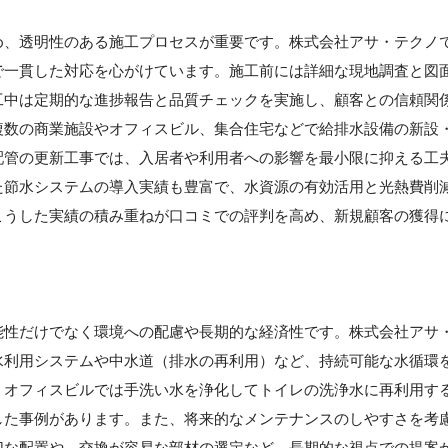
】
め、透明性のある施工プロセスが重要です。株式会社アサ・テクノ
で一貫した対応を心がけています。施工前には詳細な現地調査と図
工中は定期的な進捗報告と品質チェックを実施し、顧客との信頼関
複数の商業施設やオフィスビル、集合住宅などで給排水設備の新設
配管の更新工事では、入居者や利用者への影響を最小限に抑える工
た節水システムの導入実績も豊富で、水資源の有効活用と光熱費削
こうした実績の積み重ねが口コミでの評判を高め、新規顧客の獲得
能性だけでなく環境への配慮や長期的な経済性です。株式会社アサ
水利用システムや中水道（排水の再利用）など、持続可能な水循環
、オフィスビルでは手洗い水を浄化してトイレの洗浄水に再利用す
した事例があります。また、将来的なメンテナンスのしやすさを考
切な配置や、交換が容易な部材の選定など、長期的な視点での提案