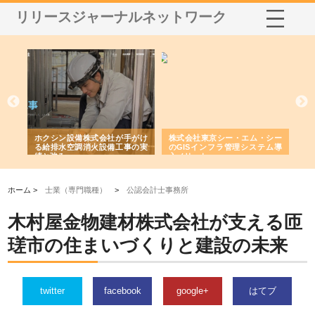
リリースジャーナルネットワーク
る舗
ホクシン設備株式会社が手がけ
株式会社東京シー・エム・シー
株
る給排水空調消火設備工事の実
のGISインフラ管理システム導
か
績と強み
入メリット
由
ホーム >
士業（専門職種）
>
公認会計士事務所
木村屋金物建材株式会社が支える匝
瑳市の住まいづくりと建設の未来
twitter
facebook
google+
はてブ