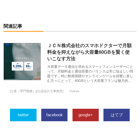
関連記事
ＪＣＮ株式会社のスマホドクターで月額
料金を抑えながら大容量60GBを賢く使
いこなす方法
大容量データ通信を求めるスマートフォンユーザーにと
って、月額料金と通信容量のバランスは常に悩ましい問
題です。特に動画視聴やオンラインゲームを頻繁に楽し
む方々にとって、60GBという大容量プランは魅力的…
[士業（専門職種）][公認会計士事務所]
0views
twitter
facebook
google+
はてブ