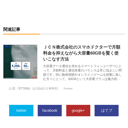
関連記事
ＪＣＮ株式会社のスマホドクターで月額
料金を抑えながら大容量60GBを賢く使
いこなす方法
大容量データ通信を求めるスマートフォンユーザーにと
って、月額料金と通信容量のバランスは常に悩ましい問
題です。特に動画視聴やオンラインゲームを頻繁に楽し
む方々にとって、60GBという大容量プランは魅力的…
[士業（専門職種）][公認会計士事務所]
0views
twitter
facebook
google+
はてブ