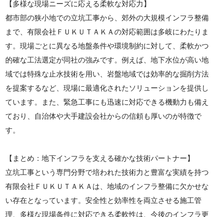
【多様な現場ニーズに応える柔軟な対応力】
都市部の狭小地での立坑工事から、郊外の大規模インフラ整備
まで、有限会社ＦＵＫＵＴＡＫＡの対応範囲は多岐にわたりま
す。現場ごとに異なる地盤条件や環境制約に対して、柔軟かつ
的確な工法選定が同社の強みです。例えば、地下水位が高い地
域では特殊な止水技術を用い、岩盤地域では効率的な掘削方法
を提案するなど、現場に最適化されたソリューションを提供し
ています。また、緊急工事にも迅速に対応できる機動力も備え
ており、自治体や大手建設会社からの信頼も厚いのが特徴で
す。
【まとめ：地下インフラを支える確かな技術パートナー】
立坑工事という専門分野で培われた技術力と豊富な実績を持つ
有限会社ＦＵＫＵＴＡＫＡは、地域のインフラ整備に欠かせな
い存在となっています。安全性と効率性を両立させる施工管
理、多様な現場条件に対応できる柔軟性は、今後のインフラ更