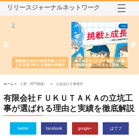
リリースジャーナルネットワーク
ショ
庭楽株式会社が知多半島と三河
株式会社ナツハラが建設と鋲螺
株
る資
と名古屋で叶える理想の外構空
で滋賀の暮らしを支える理由
イ
間
容
ホーム >
士業（専門職種）
>
公認会計士事務所
有限会社ＦＵＫＵＴＡＫＡの立坑工
事が選ばれる理由と実績を徹底解説
twitter
facebook
google+
はてブ