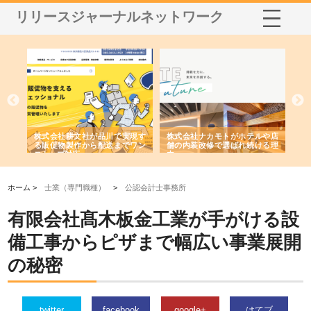
リリースジャーナルネットワーク
ノー
株式会社耕文社が品川で実現す
株式会社ナカモトがホテルや店
株
の専
る販促物製作から配送までワン
舗の内装改修で選ばれ続ける理
れ
ストップ対応
由
強
ホーム >
士業（専門職種）
>
公認会計士事務所
有限会社髙木板金工業が手がける設
備工事からピザまで幅広い事業展開
の秘密
twitter
facebook
google+
はてブ