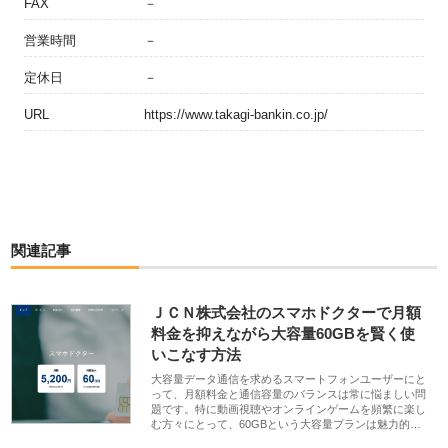
FAX
－
営業時間
－
定休日
－
URL
https://www.takagi-bankin.co.jp/
関連記事
ＪＣＮ株式会社のスマホドクターで月額
料金を抑えながら大容量60GBを賢く使
いこなす方法
大容量データ通信を求めるスマートフォンユーザーにと
って、月額料金と通信容量のバランスは常に悩ましい問
題です。特に動画視聴やオンラインゲームを頻繁に楽し
む方々にとって、60GBという大容量プランは魅力的…