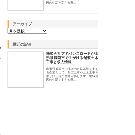
民の生活を支える道…
アーカイブ
・
最近の記事
サ
株式会社アドバンスロードが山
ま
形県鶴岡市で手がける舗装土木
工事と求人情報
山形県鶴岡市で地域の道路基盤を支え
る企業として、舗装工事や土木工事を
手がける専門会社があります。地域住
民の生活を支える道…