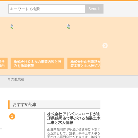
会社ＣＳＡの事業内容と強
株式会社山形道路が手がける舗
ホクシン設備株式会
徹底解説
装工事と土木技術の全容
る給排水空調消火設
績と強み
その他業種
おすすめ記事
株式会社アドバンスロードが山
1
形県鶴岡市で手がける舗装土木
工事と求人情報
山形県鶴岡市で地域の道路基盤を支え
る企業として、舗装工事や土木工事を
手がける専門会社があります。地域住