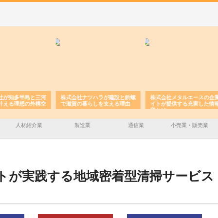
と三河
株式会社ナツハラが建設と鋲螺
株式会社メタルエースの企業サ
株式
外構空
で滋賀の暮らしを支える理由
イトが提供する充実した情報内
みを
容とは
人材紹介業
製造業
通信業
小売業・販売業
トが実践する地域密着型清掃サービス