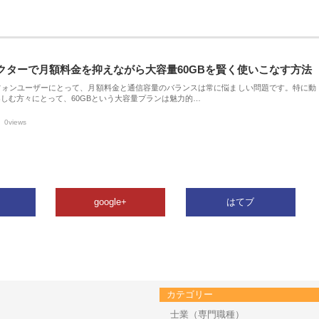
クターで月額料金を抑えながら大容量60GBを賢く使いこなす方法
フォンユーザーにとって、月額料金と通信容量のバランスは常に悩ましい問題です。特に動
しむ方々にとって、60GBという大容量プランは魅力的…
0views
google+
はてブ
カテゴリー
士業（専門職種）