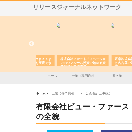
リリースジャーナルネットワーク
ＯＮＯｃｏｍｐａｎｙ
株式会社アセットイノベーショ
庭楽株式会社が知多半島
ら広域配送を実現でき
ンのワンルーム投資で始める資
と名古屋で叶える理想の
産形成と老後準備
間
ホーム
士業（専門職種）
運送業
ホーム >
士業（専門職種）
>
公認会計士事務所
有限会社ビュー・ファース
の全貌