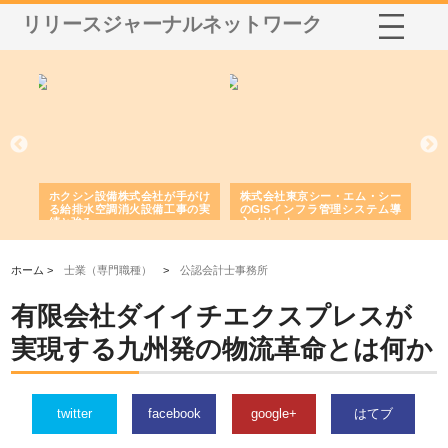
リリースジャーナルネットワーク
る舗
ホクシン設備株式会社が手がけ
株式会社東京シー・エム・シー
株
る給排水空調消火設備工事の実
のGISインフラ管理システム導
か
績と強み
入メリット
由
ホーム >
士業（専門職種）
>
公認会計士事務所
有限会社ダイイチエクスプレスが
実現する九州発の物流革命とは何か
twitter
facebook
google+
はてブ