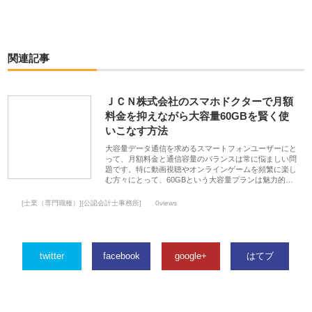
関連記事
ＪＣＮ株式会社のスマホドクターで月額
料金を抑えながら大容量60GBを賢く使
いこなす方法
大容量データ通信を求めるスマートフォンユーザーにと
って、月額料金と通信容量のバランスは常に悩ましい問
題です。特に動画視聴やオンラインゲームを頻繁に楽し
む方々にとって、60GBという大容量プランは魅力的…
[士業（専門職種）][公認会計士事務所]
0views
twitter
facebook
google+
はてブ