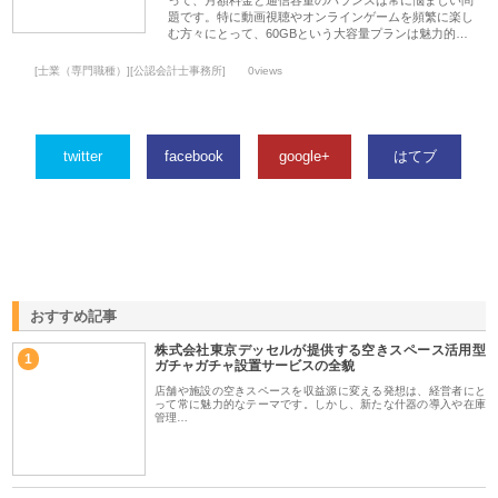
って、月額料金と通信容量のバランスは常に悩ましい問
題です。特に動画視聴やオンラインゲームを頻繁に楽し
む方々にとって、60GBという大容量プランは魅力的…
[士業（専門職種）][公認会計士事務所]
0views
twitter
facebook
google+
はてブ
おすすめ記事
株式会社東京デッセルが提供する空きスペース活用型
1
ガチャガチャ設置サービスの全貌
店舗や施設の空きスペースを収益源に変える発想は、経営者にと
って常に魅力的なテーマです。しかし、新たな什器の導入や在庫
管理…