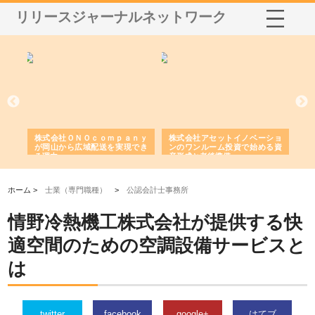
リリースジャーナルネットワーク
う建
株式会社ＯＮＯｃｏｍｐａｎｙ
株式会社アセットイノベーショ
庭
性
が岡山から広域配送を実現でき
ンのワンルーム投資で始める資
と
る理由
産形成と老後準備
間
ホーム >
士業（専門職種）
>
公認会計士事務所
情野冷熱機工株式会社が提供する快
適空間のための空調設備サービスと
は
twitter
facebook
google+
はてブ