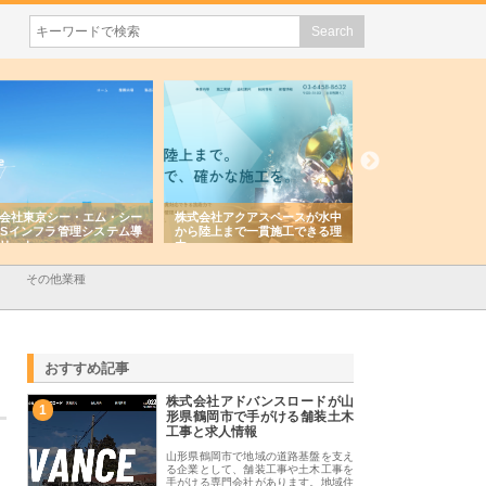
会社東京シー・エム・シー
株式会社アクアスペースが水中
株式会社地盤調査事
ISインフラ管理システム導
から陸上まで一貫施工できる理
れ続ける理由と建設
リット
由
強み
その他業種
おすすめ記事
株式会社アドバンスロードが山
1
形県鶴岡市で手がける舗装土木
工事と求人情報
山形県鶴岡市で地域の道路基盤を支え
る企業として、舗装工事や土木工事を
手がける専門会社があります。地域住