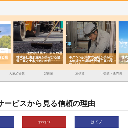
容と強
株式会社山形道路が手がける舗
ホクシン設備株式会社が手がけ
株式
装工事と土木技術の全容
る給排水空調消火設備工事の実
のG
績と強み
入メ
人材紹介業
製造業
通信業
小売業・販売業
サービスから見る信頼の理由
google+
はてブ