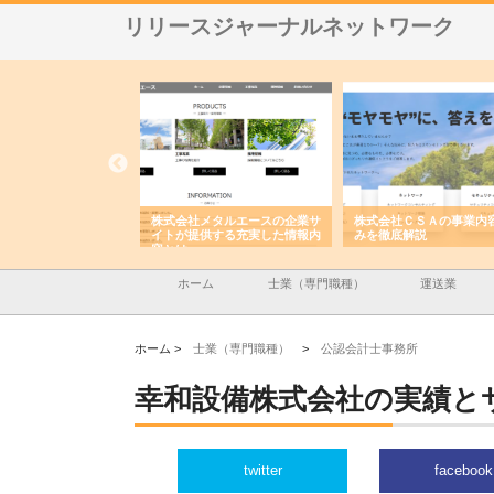
リリースジャーナルネットワーク
ナツハラが建設と鋲螺
株式会社メタルエースの企業サ
株式会社ＣＳＡの事業内
暮らしを支える理由
イトが提供する充実した情報内
みを徹底解説
容とは
ホーム
士業（専門職種）
運送業
ホーム >
士業（専門職種）
>
公認会計士事務所
幸和設備株式会社の実績と
twitter
facebook