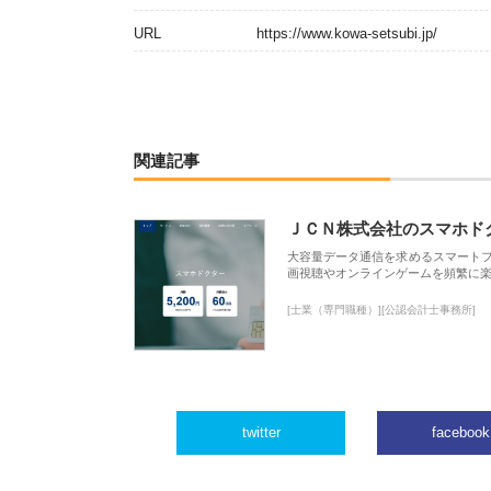
URL
https://www.kowa-setsubi.jp/
関連記事
ＪＣＮ株式会社のスマホド
大容量データ通信を求めるスマート
画視聴やオンラインゲームを頻繁に楽
[士業（専門職種）][公認会計士事務所]
twitter
facebook