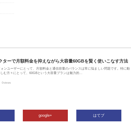
クターで月額料金を抑えながら大容量60GBを賢く使いこなす方法
フォンユーザーにとって、月額料金と通信容量のバランスは常に悩ましい問題です。特に動
しむ方々にとって、60GBという大容量プランは魅力的…
0views
google+
はてブ