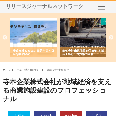
リリースジャーナルネットワーク
業サ
株式会社ＣＳＡの事業内容と強
株式会社山形道路が手がける舗
ホ
報内
みを徹底解説
装工事と土木技術の全容
る
績
ホーム >
士業（専門職種）
>
公認会計士事務所
寺本企業株式会社が地域経済を支え
る商業施設建設のプロフェッショ
ナル
twitter
facebook
google+
はてブ