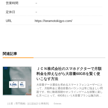
営業時間
－
定休日
－
URL
https://teramotokigyo.com/
関連記事
ＪＣＮ株式会社のスマホドクターで月額
料金を抑えながら大容量60GBを賢く使
いこなす方法
大容量データ通信を求めるスマートフォンユーザーにと
って、月額料金と通信容量のバランスは常に悩ましい問
題です。特に動画視聴やオンラインゲームを頻繁に楽し
む方々にとって、60GBという大容量プランは魅力的…
[士業（専門職種）][公認会計士事務所]
0views