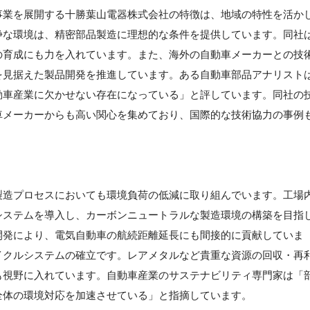
事業を展開する十勝葉山電器株式会社の特徴は、地域の特性を活か
浄な環境は、精密部品製造に理想的な条件を提供しています。同社
の育成にも力を入れています。また、海外の自動車メーカーとの技
を見据えた製品開発を推進しています。ある自動車部品アナリスト
動車産業に欠かせない存在になっている」と評しています。同社の
車メーカーからも高い関心を集めており、国際的な技術協力の事例
製造プロセスにおいても環境負荷の低減に取り組んでいます。工場
システムを導入し、カーボンニュートラルな製造環境の構築を目指
開発により、電気自動車の航続距離延長にも間接的に貢献していま
イクルシステムの確立です。レアメタルなど貴重な資源の回収・再
も視野に入れています。自動車産業のサステナビリティ専門家は「
全体の環境対応を加速させている」と指摘しています。