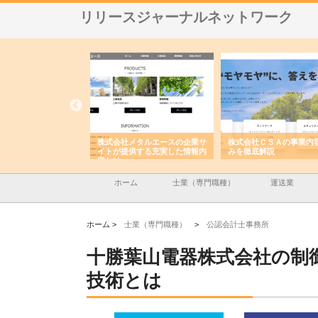
リリースジャーナルネットワーク
ナツハラが建設と鋲螺
株式会社メタルエースの企業サ
株式会社ＣＳＡの事業内
暮らしを支える理由
イトが提供する充実した情報内
みを徹底解説
容とは
ホーム
士業（専門職種）
運送業
ホーム >
士業（専門職種）
>
公認会計士事務所
十勝葉山電器株式会社の制
技術とは