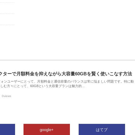
クターで月額料金を抑えながら大容量60GBを賢く使いこなす方法
フォンユーザーにとって、月額料金と通信容量のバランスは常に悩ましい問題です。特に動
しむ方々にとって、60GBという大容量プランは魅力的…
0views
google+
はてブ