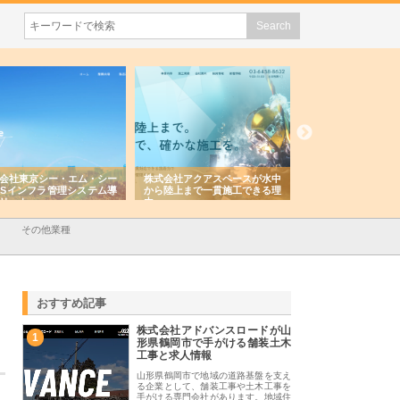
会社東京シー・エム・シー
株式会社アクアスペースが水中
株式会社地盤調査事
ISインフラ管理システム導
から陸上まで一貫施工できる理
れ続ける理由と建設
リット
由
強み
その他業種
おすすめ記事
株式会社アドバンスロードが山
1
形県鶴岡市で手がける舗装土木
工事と求人情報
山形県鶴岡市で地域の道路基盤を支え
る企業として、舗装工事や土木工事を
手がける専門会社があります。地域住