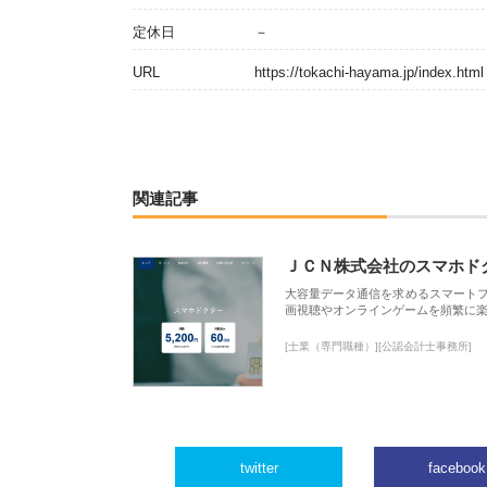
定休日
－
URL
https://tokachi-hayama.jp/index.html
関連記事
ＪＣＮ株式会社のスマホド
大容量データ通信を求めるスマート
画視聴やオンラインゲームを頻繁に楽
[士業（専門職種）][公認会計士事務所]
twitter
facebook