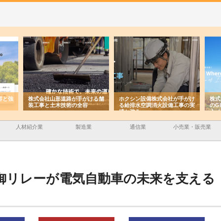
容と強
株式会社山形道路が手がける舗
ホクシン設備株式会社が手がけ
株式
装工事と土木技術の全容
る給排水空調消火設備工事の実
のG
績と強み
入メ
人材紹介業
製造業
通信業
小売業・販売業
御リレーが電気自動車の未来を支える