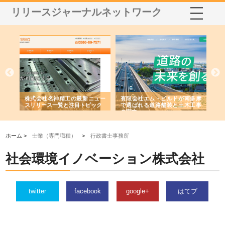
リリースジャーナルネットワーク
選ば
株式会社名神精工の最新ニュー
有限会社エム・ビルドが南多摩
有
ルの
スリリース一覧と注目トピック
で選ばれる道路舗装と土木工事
ネ
の実力
ホーム >
士業（専門職種）
>
行政書士事務所
社会環境イノベーション株式会社
twitter
facebook
google+
はてブ