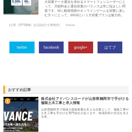
大容量データ通信を求めるスマートフォンユーザーにと
って、月額料金と通信容量のバランスは常に悩ましい問
題です。特に動画視聴やオンラインゲームを頻繁に楽し
む方々にとって、60GBという大容量プランは魅力的…
[士業（専門職種）][公認会計士事務所]
0views
twitter
facebook
google+
はてブ
おすすめ記事
株式会社アドバンスロードが山形県鶴岡市で手がける
1
舗装土木工事と求人情報
山形県鶴岡市で地域の道路基盤を支える企業として、舗装工事や
土木工事を手がける専門会社があります。地域住民の生活を支え
る道…