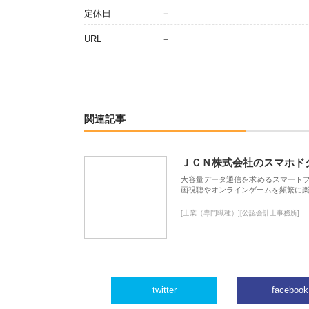
定休日
－
URL
－
関連記事
ＪＣＮ株式会社のスマホド
大容量データ通信を求めるスマート
画視聴やオンラインゲームを頻繁に楽
[士業（専門職種）][公認会計士事務所]
twitter
facebook