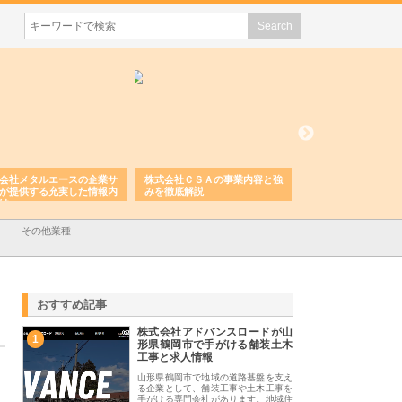
会社メタルエースの企業サ
株式会社ＣＳＡの事業内容と強
株式会社山形道路が
が提供する充実した情報内
みを徹底解説
装工事と土木技術の
は
その他業種
おすすめ記事
株式会社アドバンスロードが山
1
形県鶴岡市で手がける舗装土木
工事と求人情報
山形県鶴岡市で地域の道路基盤を支え
る企業として、舗装工事や土木工事を
手がける専門会社があります。地域住