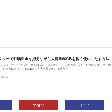
クターで月額料金を抑えながら大容量60GBを賢く使いこなす方法
フォンユーザーにとって、月額料金と通信容量のバランスは常に悩ましい問題です。特に動
しむ方々にとって、60GBという大容量プランは魅力的…
0views
google+
はてブ