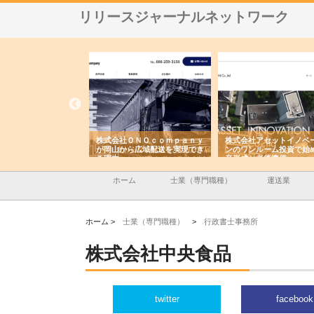
リリースジャーナルネットワーク
翔栄が草津市で担う建
株式会社ＯＮＯｃｏｍｐａｎｙ
株式会社アセットイノベ
事の現場力と信頼性
が岡山から広域配送を実現でき
ンのワンルーム投資で始
る理由
産形成と老後準備
ホーム
士業（専門職種）
運送業
ホーム >
士業（専門職種）
>
行政書士事務所
株式会社中央食品
twitter
facebook