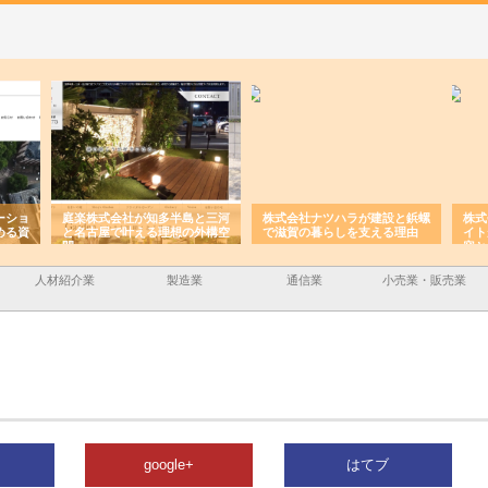
ーショ
庭楽株式会社が知多半島と三河
株式会社ナツハラが建設と鋲螺
株式
める資
と名古屋で叶える理想の外構空
で滋賀の暮らしを支える理由
イト
間
容と
人材紹介業
製造業
通信業
小売業・販売業
google+
はてブ