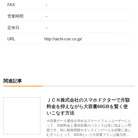
FAX
－
営業時間
－
定休日
－
URL
http://aichi-con.co.jp/
関連記事
ＪＣＮ株式会社のスマホドクターで月額
料金を抑えながら大容量60GBを賢く使
いこなす方法
大容量データ通信を求めるスマートフォンユーザーにと
って、月額料金と通信容量のバランスは常に悩ましい問
題です。特に動画視聴やオンラインゲームを頻繁に楽し
む方々にとって、60GBという大容量プランは魅力的…