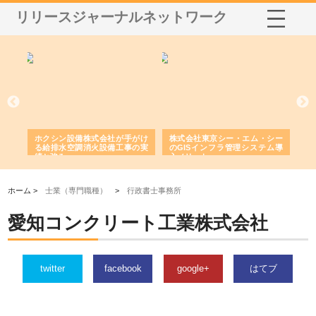
リリースジャーナルネットワーク
る舗
ホクシン設備株式会社が手がけ
株式会社東京シー・エム・シー
株
る給排水空調消火設備工事の実
のGISインフラ管理システム導
か
績と強み
入メリット
由
ホーム >
士業（専門職種）
>
行政書士事務所
愛知コンクリート工業株式会社
twitter
facebook
google+
はてブ