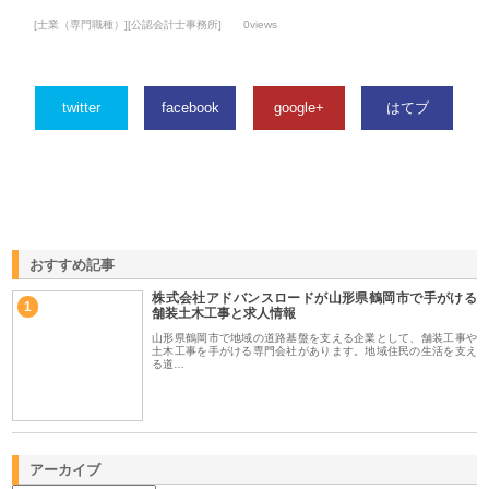
[士業（専門職種）][公認会計士事務所]
0views
twitter
facebook
google+
はてブ
おすすめ記事
株式会社アドバンスロードが山形県鶴岡市で手がける
1
舗装土木工事と求人情報
山形県鶴岡市で地域の道路基盤を支える企業として、舗装工事や
土木工事を手がける専門会社があります。地域住民の生活を支え
る道…
アーカイブ