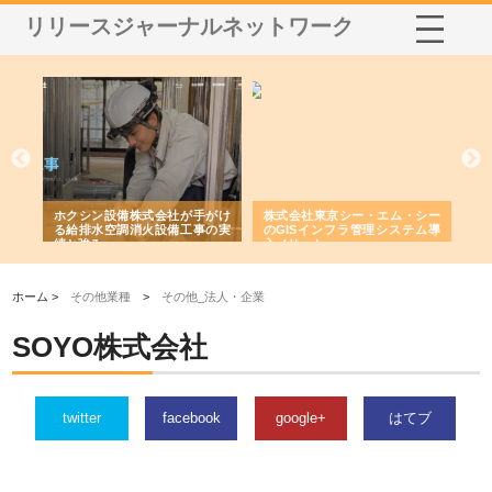
リリースジャーナルネットワーク
る舗
ホクシン設備株式会社が手がけ
株式会社東京シー・エム・シー
株
る給排水空調消火設備工事の実
のGISインフラ管理システム導
か
績と強み
入メリット
由
ホーム >
その他業種
>
その他_法人・企業
SOYO株式会社
twitter
facebook
google+
はてブ