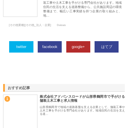
装工事や土木工事を手がける専門会社があります。地域
住民の生活を支える道路整備から、公共施設周辺の環境
整備まで、幅広い工事実績を持つ企業の取り組みと、
地…
[その他業種][その他_法人・企業]
0views
twitter
facebook
google+
はてブ
おすすめ記事
株式会社アドバンスロードが山形県鶴岡市で手がける
1
舗装土木工事と求人情報
山形県鶴岡市で地域の道路基盤を支える企業として、舗装工事や
土木工事を手がける専門会社があります。地域住民の生活を支え
る道…