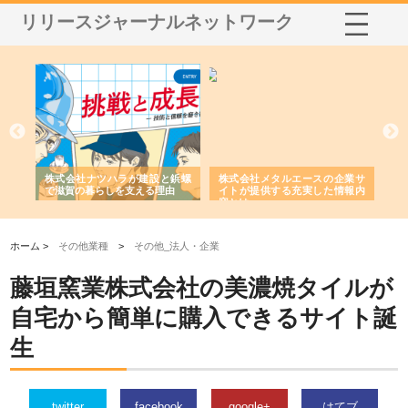
リリースジャーナルネットワーク
三河
株式会社ナツハラが建設と鋲螺
株式会社メタルエースの企業サ
株
構空
で滋賀の暮らしを支える理由
イトが提供する充実した情報内
み
容とは
ホーム >
その他業種
>
その他_法人・企業
藤垣窯業株式会社の美濃焼タイルが
自宅から簡単に購入できるサイト誕
生
twitter
facebook
google+
はてブ