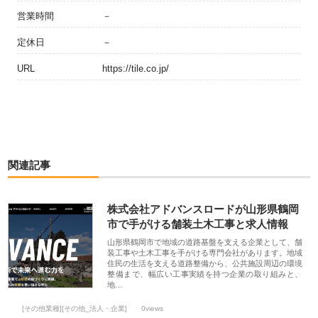
営業時間
－
定休日
－
URL
https://tile.co.jp/
関連記事
株式会社アドバンスロードが山形県鶴岡
市で手がける舗装土木工事と求人情報
山形県鶴岡市で地域の道路基盤を支える企業として、舗
装工事や土木工事を手がける専門会社があります。地域
住民の生活を支える道路整備から、公共施設周辺の環境
整備まで、幅広い工事実績を持つ企業の取り組みと、
地…
[その他業種][その他_法人・企業]
0views