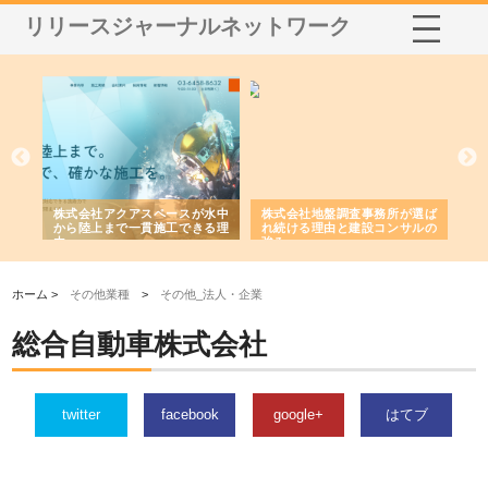
リリースジャーナルネットワーク
シー
株式会社アクアスペースが水中
株式会社地盤調査事務所が選ば
株
ム導
から陸上まで一貫施工できる理
れ続ける理由と建設コンサルの
ス
由
強み
ホーム >
その他業種
>
その他_法人・企業
総合自動車株式会社
twitter
facebook
google+
はてブ