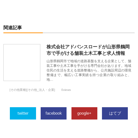
関連記事
株式会社アドバンスロードが山形県鶴岡
市で手がける舗装土木工事と求人情報
山形県鶴岡市で地域の道路基盤を支える企業として、舗
装工事や土木工事を手がける専門会社があります。地域
住民の生活を支える道路整備から、公共施設周辺の環境
整備まで、幅広い工事実績を持つ企業の取り組みと、
地…
[その他業種][その他_法人・企業]
0views
twitter
facebook
google+
はてブ