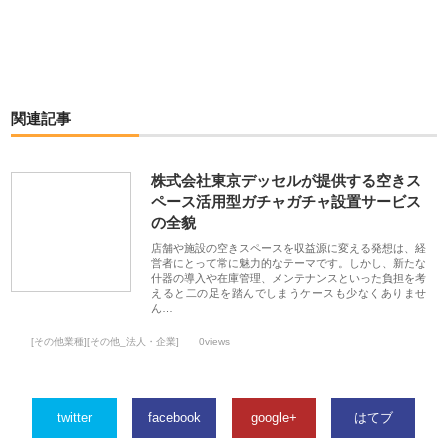
関連記事
株式会社東京デッセルが提供する空きス
ペース活用型ガチャガチャ設置サービス
の全貌
店舗や施設の空きスペースを収益源に変える発想は、経
営者にとって常に魅力的なテーマです。しかし、新たな
什器の導入や在庫管理、メンテナンスといった負担を考
えると二の足を踏んでしまうケースも少なくありませ
ん…
[その他業種][その他_法人・企業]
0views
twitter
facebook
google+
はてブ