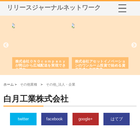
リリースジャーナルネットワーク
う建
株式会社ＯＮＯｃｏｍｐａｎｙ
株式会社アセットイノベーショ
庭
性
が岡山から広域配送を実現でき
ンのワンルーム投資で始める資
と
る理由
産形成と老後準備
間
ホーム >
その他業種
>
その他_法人・企業
白月工業株式会社
twitter
facebook
google+
はてブ