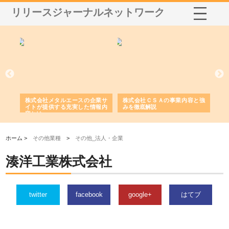
リリースジャーナルネットワーク
鋲螺
株式会社メタルエースの企業サ
株式会社ＣＳＡの事業内容と強
株
由
イトが提供する充実した情報内
みを徹底解説
装
容とは
ホーム >
その他業種
>
その他_法人・企業
湊洋工業株式会社
twitter
facebook
google+
はてブ