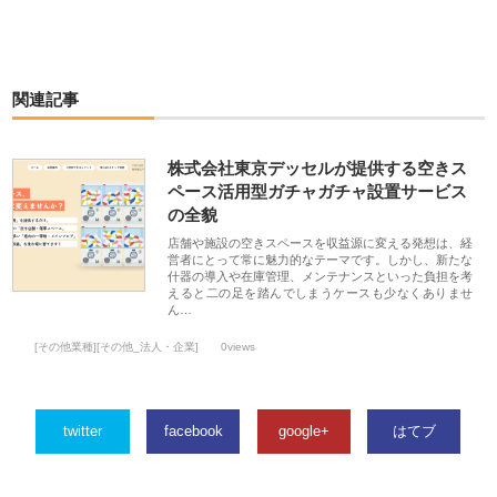
関連記事
株式会社東京デッセルが提供する空きス
ペース活用型ガチャガチャ設置サービス
の全貌
店舗や施設の空きスペースを収益源に変える発想は、経
営者にとって常に魅力的なテーマです。しかし、新たな
什器の導入や在庫管理、メンテナンスといった負担を考
えると二の足を踏んでしまうケースも少なくありませ
ん…
[その他業種][その他_法人・企業]
0views
twitter
facebook
google+
はてブ