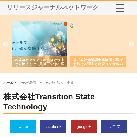
リリースジャーナルネットワーク
シー
株式会社アクアスペースが水中
株式会社地盤調査事務所が選ば
株
ム導
から陸上まで一貫施工できる理
れ続ける理由と建設コンサルの
ス
由
強み
ホーム >
その他業種
>
その他_法人・企業
株式会社Transition State
Technology
twitter
facebook
google+
はてブ