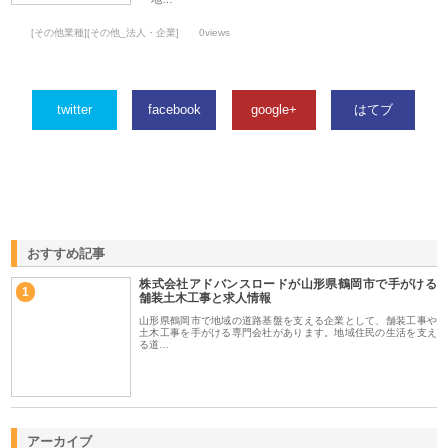
[その他業種][その他_法人・企業]
0views
twitter
facebook
google+
はてブ
おすすめ記事
株式会社アドバンスロードが山形県鶴岡市で手がける
1
舗装土木工事と求人情報
山形県鶴岡市で地域の道路基盤を支える企業として、舗装工事や
土木工事を手がける専門会社があります。地域住民の生活を支え
る道…
アーカイブ