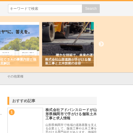
会社山形道路が手がける舗
ホクシン設備株式会社が手がけ
株式会社東京シー・
事と土木技術の全容
る給排水空調消火設備工事の実
のGISインフラ管理
績と強み
入メリット
その他業種
おすすめ記事
株式会社アドバンスロードが山
1
形県鶴岡市で手がける舗装土木
工事と求人情報
山形県鶴岡市で地域の道路基盤を支え
る企業として、舗装工事や土木工事を
手がける専門会社があります。地域住