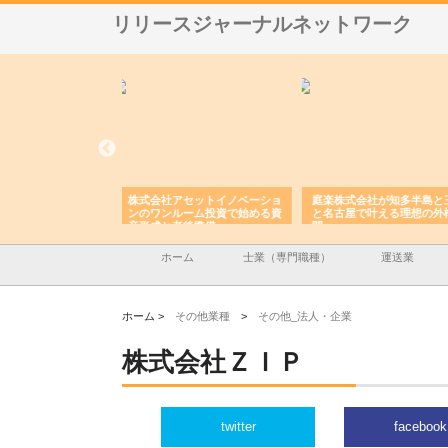
リリースジャーナルネットワーク
アセットイノベーショ
庭楽株式会社が知多半島と三河
株式会社ナツハラが建設
ルーム投資で始める資
と名古屋で叶える理想の外構空
で滋賀の暮らしを支える
老後準備
間
ホーム
士業（専門職種）
運送業
ホーム >
その他業種
>
その他_法人・企業
株式会社ＺＩＰ
twitter
facebook