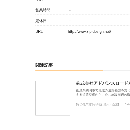
営業時間
－
定休日
－
URL
http://www.zip-design.net/
関連記事
株式会社アドバンスロード
山形県鶴岡市で地域の道路基盤を支
える道路整備から、公共施設周辺の
[その他業種][その他_法人・企業]
0vi