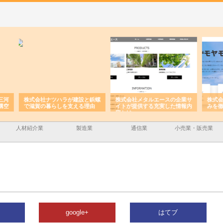
と鋲螺
株式会社メタルエースの企業サ
株式会社ＣＳＡの事業内容と強
株式
理由
イトが提供する充実した情報内
みを徹底解説
装工
容とは
人材紹介業
製造業
通信業
小売業・販売業
google+
はてブ