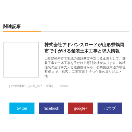
関連記事
株式会社アドバンスロードが山形県鶴岡
市で手がける舗装土木工事と求人情報
山形県鶴岡市で地域の道路基盤を支える企業として、舗
装工事や土木工事を手がける専門会社があります。地域
住民の生活を支える道路整備から、公共施設周辺の環境
整備まで、幅広い工事実績を持つ企業の取り組みと、
地…
[その他業種][その他_法人・企業]
0views
twitter
facebook
google+
はてブ