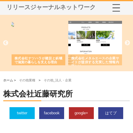
リリースジャーナルネットワーク
三河
株式会社ナツハラが建設と鋲螺
株式会社メタルエースの企業サ
株
構空
で滋賀の暮らしを支える理由
イトが提供する充実した情報内
み
容とは
ホーム >
その他業種
>
その他_法人・企業
株式会社近藤研究所
twitter
facebook
google+
はてブ