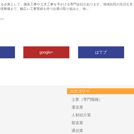
える企業として、舗装工事や土木工事を手がける専門会社があります。地域住民の生活を支
環境整備まで、幅広い工事実績を持つ企業の取り組みと、地…
ews
google+
はてブ
カテゴリー
士業（専門職種）
運送業
人材紹介業
製造業
通信業