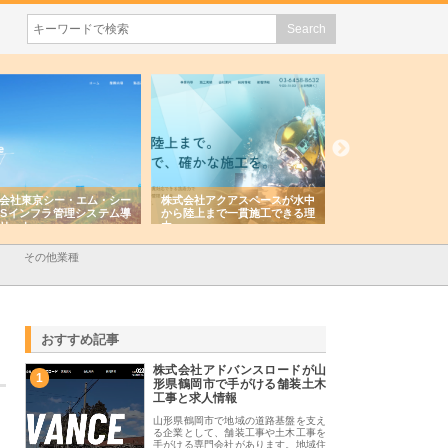
会社アクアスペースが水中
株式会社地盤調査事務所が選ば
株式会社名神精工の
陸上まで一貫施工できる理
れ続ける理由と建設コンサルの
スリリース一覧と注
強み
その他業種
おすすめ記事
株式会社アドバンスロードが山
1
形県鶴岡市で手がける舗装土木
工事と求人情報
山形県鶴岡市で地域の道路基盤を支え
る企業として、舗装工事や土木工事を
手がける専門会社があります。地域住