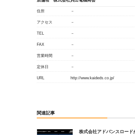
店舗名
株式会社貝出電機商会
住所
－
アクセス
－
TEL
－
FAX
－
営業時間
－
定休日
－
URL
http://www.kaideds.co.jp/
関連記事
株式会社アドバンスロード