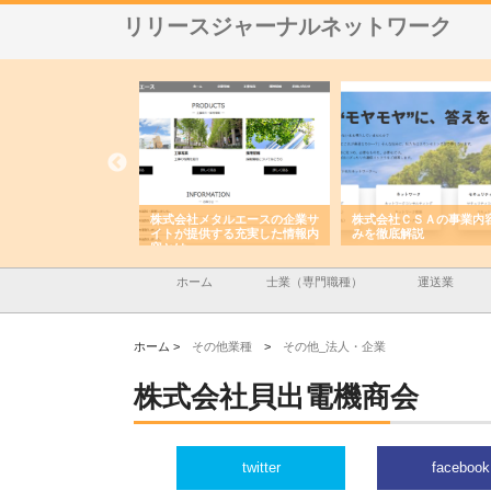
リリースジャーナルネットワーク
メタルエースの企業サ
株式会社ＣＳＡの事業内容と強
株式会社山形道路が手が
供する充実した情報内
みを徹底解説
装工事と土木技術の全容
ホーム
士業（専門職種）
運送業
ホーム >
その他業種
>
その他_法人・企業
株式会社貝出電機商会
twitter
facebook