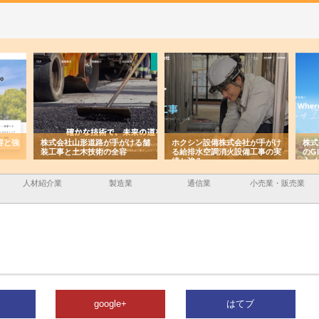
ける舗
ホクシン設備株式会社が手がけ
株式会社東京シー・エム・シー
株式
る給排水空調消火設備工事の実
のGISインフラ管理システム導
から
績と強み
入メリット
由
人材紹介業
製造業
通信業
小売業・販売業
google+
はてブ