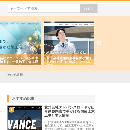
会社アクアスペースが水中
株式会社地盤調査事務所が選ば
株式会社名神精工の
陸上まで一貫施工できる理
れ続ける理由と建設コンサルの
スリリース一覧と注
強み
その他業種
おすすめ記事
株式会社アドバンスロードが山
1
形県鶴岡市で手がける舗装土木
工事と求人情報
山形県鶴岡市で地域の道路基盤を支え
る企業として、舗装工事や土木工事を
手がける専門会社があります。地域住