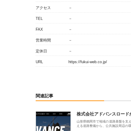
アクセス
－
TEL
－
FAX
－
営業時間
－
定休日
－
URL
https://fukui-web.co.jp/
関連記事
株式会社アドバンスロード
山形県鶴岡市で地域の道路基盤を支
える道路整備から、公共施設周辺の