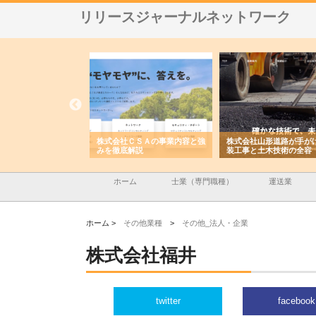
リリースジャーナルネットワーク
メタルエースの企業サ
株式会社ＣＳＡの事業内容と強
株式会社山形道路が手が
供する充実した情報内
みを徹底解説
装工事と土木技術の全容
ホーム
士業（専門職種）
運送業
ホーム >
その他業種
>
その他_法人・企業
株式会社福井
twitter
facebook