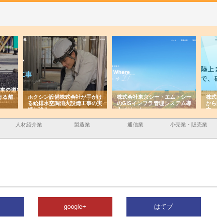
ける舗
ホクシン設備株式会社が手がけ
株式会社東京シー・エム・シー
株式
る給排水空調消火設備工事の実
のGISインフラ管理システム導
から
績と強み
入メリット
由
人材紹介業
製造業
通信業
小売業・販売業
google+
はてブ