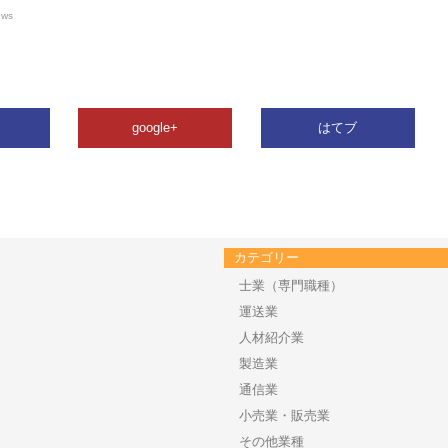
ews
google+
はてブ
カテゴリー
士業（専門職種）
運送業
人材紹介業
製造業
通信業
小売業・販売業
その他業種