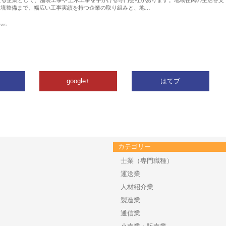
環境整備まで、幅広い工事実績を持つ企業の取り組みと、地…
ews
google+
はてブ
カテゴリー
士業（専門職種）
運送業
人材紹介業
製造業
通信業