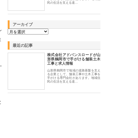
民の生活を支える道…
アーカイブ
ン
ま
最近の記事
株式会社アドバンスロードが山
形県鶴岡市で手がける舗装土木
工事と求人情報
一
山形県鶴岡市で地域の道路基盤を支え
。
る企業として、舗装工事や土木工事を
手がける専門会社があります。地域住
民の生活を支える道…
と