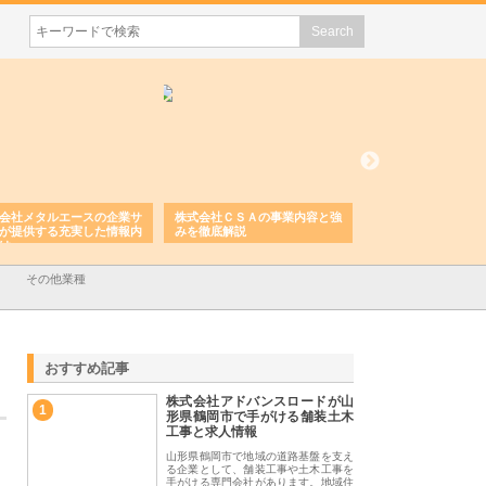
会社メタルエースの企業サ
株式会社ＣＳＡの事業内容と強
株式会社山形道路が
が提供する充実した情報内
みを徹底解説
装工事と土木技術の
は
その他業種
おすすめ記事
株式会社アドバンスロードが山
1
形県鶴岡市で手がける舗装土木
工事と求人情報
山形県鶴岡市で地域の道路基盤を支え
る企業として、舗装工事や土木工事を
手がける専門会社があります。地域住