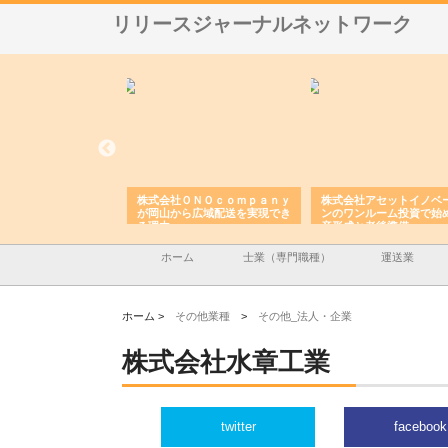
リリースジャーナルネットワーク
翔栄が草津市で担う建
株式会社ＯＮＯｃｏｍｐａｎｙ
株式会社アセットイノベ
事の現場力と信頼性
が岡山から広域配送を実現でき
ンのワンルーム投資で始
る理由
産形成と老後準備
ホーム
士業（専門職種）
運送業
ホーム >
その他業種
>
その他_法人・企業
株式会社水章工業
twitter
facebook