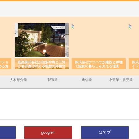
ーショ
庭楽株式会社が知多半島と三河
株式会社ナツハラが建設と鋲螺
株式
める資
と名古屋で叶える理想の外構空
で滋賀の暮らしを支える理由
イト
間
容と
人材紹介業
製造業
通信業
小売業・販売業
google+
はてブ