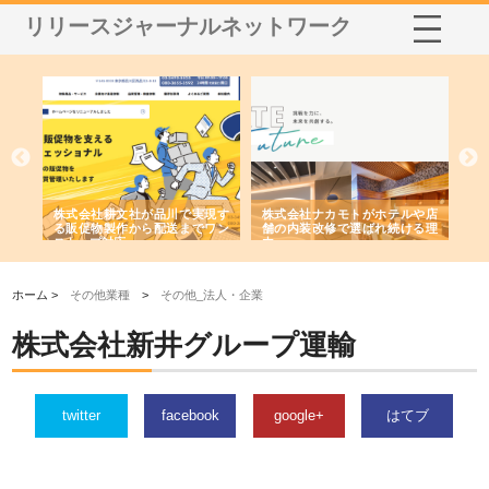
リリースジャーナルネットワーク
ノー
株式会社耕文社が品川で実現す
株式会社ナカモトがホテルや店
株
の専
る販促物製作から配送までワン
舗の内装改修で選ばれ続ける理
れ
ストップ対応
由
強
ホーム >
その他業種
>
その他_法人・企業
株式会社新井グループ運輸
twitter
facebook
google+
はてブ