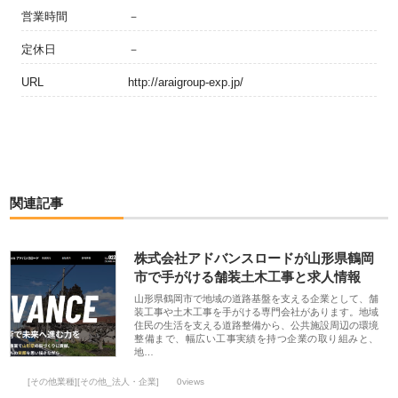
営業時間
－
定休日
－
URL
http://araigroup-exp.jp/
関連記事
株式会社アドバンスロードが山形県鶴岡
市で手がける舗装土木工事と求人情報
山形県鶴岡市で地域の道路基盤を支える企業として、舗
装工事や土木工事を手がける専門会社があります。地域
住民の生活を支える道路整備から、公共施設周辺の環境
整備まで、幅広い工事実績を持つ企業の取り組みと、
地…
[その他業種][その他_法人・企業]
0views