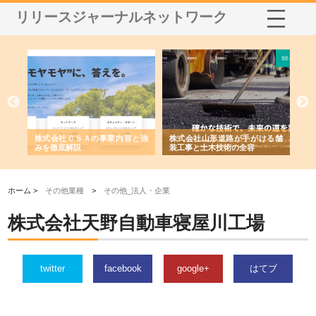
リリースジャーナルネットワーク
業サ
株式会社ＣＳＡの事業内容と強
株式会社山形道路が手がける舗
ホ
報内
みを徹底解説
装工事と土木技術の全容
る
績
ホーム >
その他業種
>
その他_法人・企業
株式会社天野自動車寝屋川工場
twitter
facebook
google+
はてブ