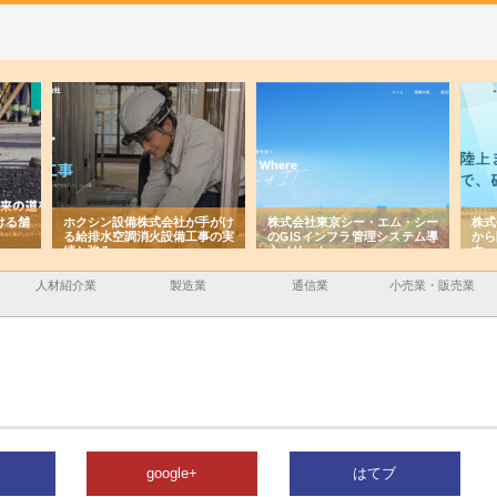
ける舗
ホクシン設備株式会社が手がけ
株式会社東京シー・エム・シー
株式
る給排水空調消火設備工事の実
のGISインフラ管理システム導
から
績と強み
入メリット
由
人材紹介業
製造業
通信業
小売業・販売業
google+
はてブ