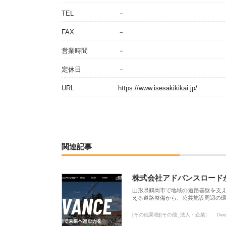
TEL
－
FAX
－
営業時間
－
定休日
－
URL
https://www.isesakikikai.jp/
関連記事
株式会社アドバンスロード
山形県鶴岡市で地域の道路基盤を支
える道路整備から、公共施設周辺の
[その他業種][その他_法人・企業]
0vi