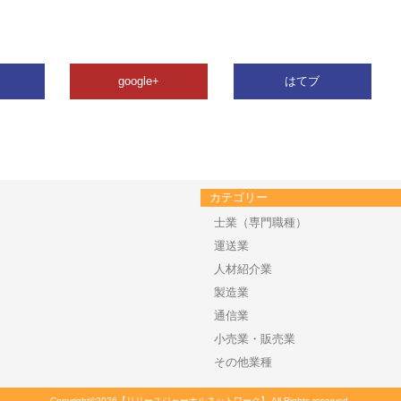
google+
はてブ
カテゴリー
士業（専門職種）
運送業
人材紹介業
製造業
通信業
小売業・販売業
その他業種
Copyright©2026【リリースジャーナルネットワーク】 All Rights reserved.