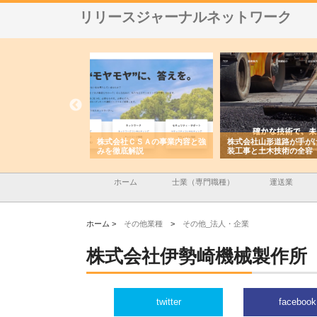
リリースジャーナルネットワーク
メタルエースの企業サ
株式会社ＣＳＡの事業内容と強
株式会社山形道路が手が
供する充実した情報内
みを徹底解説
装工事と土木技術の全容
ホーム
士業（専門職種）
運送業
ホーム >
その他業種
>
その他_法人・企業
株式会社伊勢崎機械製作所
twitter
facebook