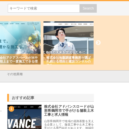
会社アクアスペースが水中
株式会社地盤調査事務所が選ば
株式会社名神精工の
陸上まで一貫施工できる理
れ続ける理由と建設コンサルの
スリリース一覧と注
強み
その他業種
おすすめ記事
株式会社アドバンスロードが山
1
形県鶴岡市で手がける舗装土木
工事と求人情報
山形県鶴岡市で地域の道路基盤を支え
る企業として、舗装工事や土木工事を
手がける専門会社があります。地域住