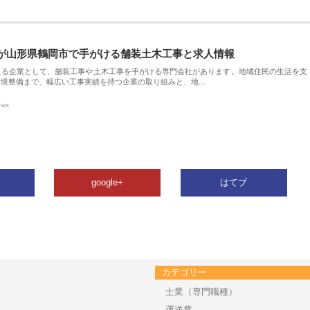
が山形県鶴岡市で手がける舗装土木工事と求人情報
える企業として、舗装工事や土木工事を手がける専門会社があります。地域住民の生活を支
環境整備まで、幅広い工事実績を持つ企業の取り組みと、地…
ews
google+
はてブ
カテゴリー
士業（専門職種）
運送業