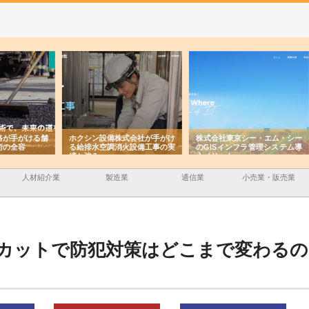
ける舗
ホクシン設備株式会社が手がけ
株式会社東京シー・エム・シー
株式
る給排水空調消火設備工事の実
のGISインフラ管理システム導
から
績と強み
入メリット
由
人材紹介業
製造業
通信業
小売業・販売業
カットで防犯対策はどこまで変わるの