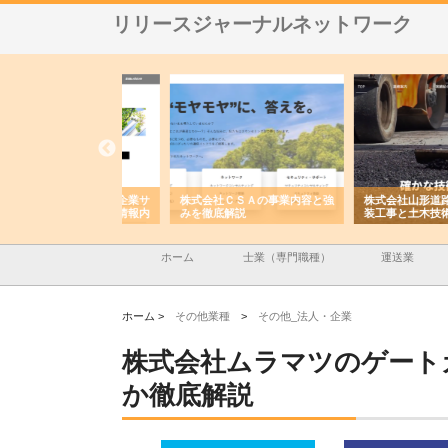
リリースジャーナルネットワーク
メタルエースの企業サ
株式会社ＣＳＡの事業内容と強
株式会社山形道路が手が
供する充実した情報内
みを徹底解説
装工事と土木技術の全容
ホーム
士業（専門職種）
運送業
ホーム >
その他業種
>
その他_法人・企業
株式会社ムラマツのゲート
か徹底解説