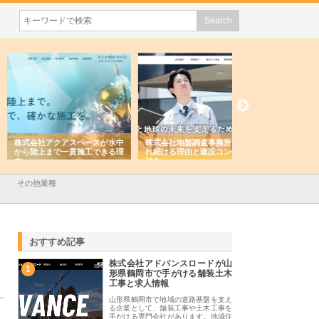
会社アクアスペースが水中
株式会社地盤調査事務所が選ば
株式会社名神精工の
陸上まで一貫施工できる理
れ続ける理由と建設コンサルの
スリリース一覧と注
強み
その他業種
おすすめ記事
株式会社アドバンスロードが山
1
形県鶴岡市で手がける舗装土木
工事と求人情報
山形県鶴岡市で地域の道路基盤を支え
る企業として、舗装工事や土木工事を
手がける専門会社があります。地域住