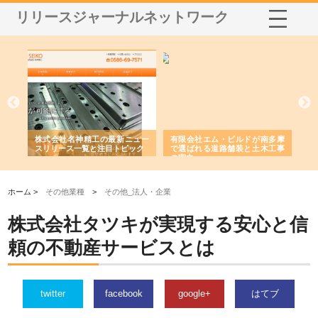
リリースジャーナルネットワーク
選ば
株式会社名神精工の最新ニュー
有限会社エム・ビルドが南多摩
有
ルの
スリリース一覧と注目トピック
で選ばれる道路舗装と土木工事
ネ
の実力
ホーム >
その他業種
>
その他_法人・企業
株式会社タツキが実現する安心と信
頼の不動産サービスとは
twitter
facebook
google+
はてブ