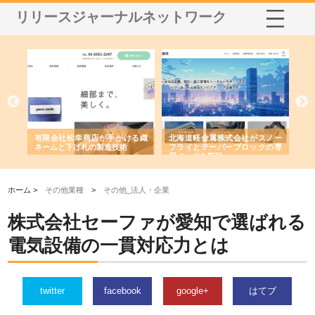
リリースジャーナルネットワーク
多摩
有限会社松幸商店が手がける織
北海道軽金属株式会社がスノー
株
工事
ネームと下げ札の製造技術
フライとテーパーブロックの専
る
用ページを新設
ス
ホーム >
その他業種
>
その他_法人・企業
株式会社セーファが愛知で選ばれる
電気設備の一貫対応力とは
twitter
facebook
google+
はてブ