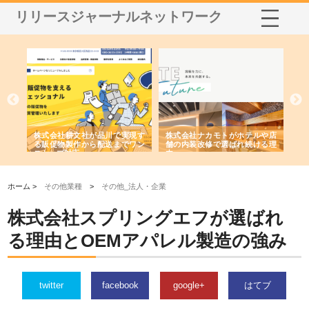
リリースジャーナルネットワーク
ノー
株式会社耕文社が品川で実現す
株式会社ナカモトがホテルや店
株
の専
る販促物製作から配送までワン
舗の内装改修で選ばれ続ける理
れ
ストップ対応
由
強
ホーム >
その他業種
>
その他_法人・企業
株式会社スプリングエフが選ばれ
る理由とOEMアパレル製造の強み
twitter
facebook
google+
はてブ